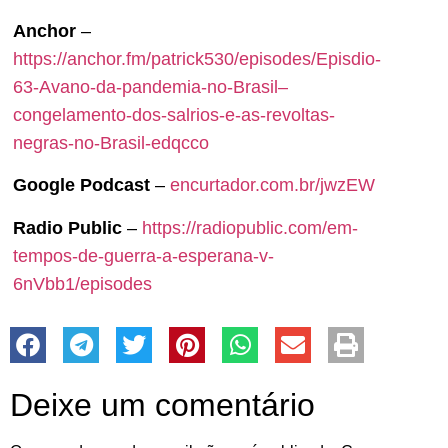
Anchor
–
https://anchor.fm/patrick530/episodes/Episdio-
63-Avano-da-pandemia-no-Brasil–
congelamento-dos-salrios-e-as-revoltas-
negras-no-Brasil-edqcco
Google Podcast
–
encurtador.com.br/jwzEW
Radio Public
–
https://radiopublic.com/em-
tempos-de-guerra-a-esperana-v-
6nVbb1/episodes
Deixe um comentário