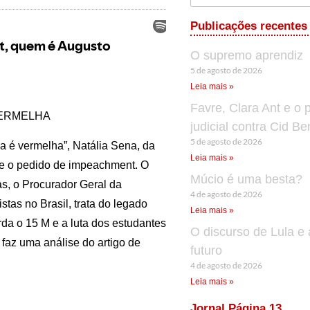
Publicações recentes
O supremo aprendiz
5 de agosto de 2026
Leia mais »
Favre, Clara Ant e o 
VERMELHA
judicial contra Cid B
5 de agosto de 2026
a é vermelha”, Natália Sena, da
Leia mais »
e o pedido de impeachment. O
Múcio é uma besta?
s, o Procurador Geral da
4 de agosto de 2026
stas no Brasil, trata do legado
Leia mais »
da o 15 M e a luta dos estudantes
O discurso de Lula e 
faz uma análise do artigo de
futuro
4 de agosto de 2026
Leia mais »
Jornal Página 13