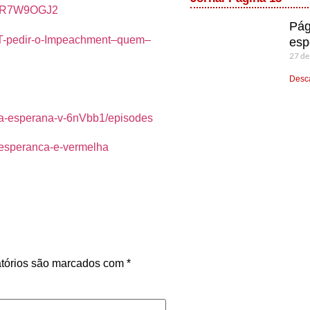
zVRR7W9OGJ2
Pág
-PT-pedir-o-Impeachment–quem–
esp
27 de
Desca
a-a-esperana-v-6nVbb1/episodes
-esperanca-e-vermelha
tórios são marcados com
*