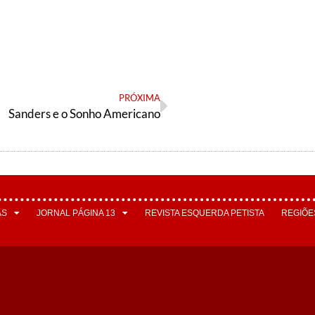
PRÓXIMA
Sanders e o Sonho Americano
AS
JORNAL PÁGINA 13
REVISTA ESQUERDA PETISTA
REGIÕE