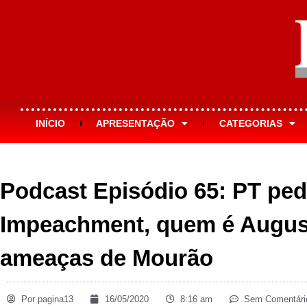
INÍCIO
APRESENTAÇÃO
CATEGORIAS
Podcast Episódio 65: PT ped
Impeachment, quem é August
ameaças de Mourão
Por
pagina13
16/05/2020
8:16 am
Sem Comentári