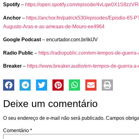
Spotify
–
https://open.spotify.com/episode/4vLqw0X1S8z
Anchor
–
https://anchor.fm/patrick530/episodes/Episdio-65
Augusto-Aras-e-as-ameaas-de-Mouro-ee4964
Google Podcast
– encurtador.com.br/ikIJV
Radio Public
–
https://radiopublic.com/em-tempos-de-guerr
Breaker
–
https://www.breaker.audio/em-tempos-de-guerra-a
Deixe um comentário
O seu endereço de e-mail não será publicado.
Campos obriga
Comentário
*