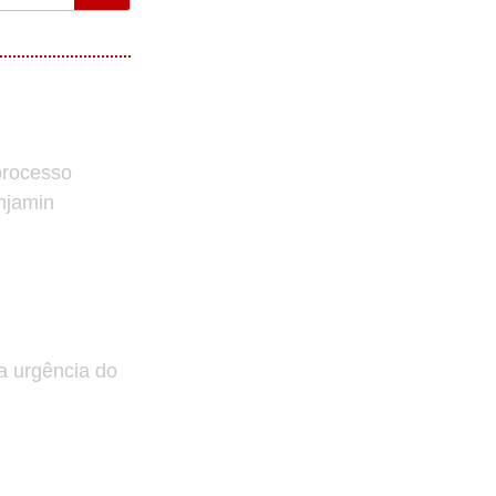
processo
enjamin
a urgência do