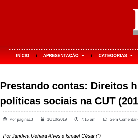
INÍCIO
APRESENTAÇÃO
CATEGORIAS
Prestando contas: Direitos 
políticas sociais na CUT (20
Por
pagina13
10/10/2019
7:16 am
Sem Comentári
Por Jandyra Uehara Alves e Ismael César (*)