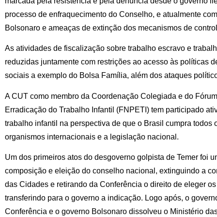
marcada pela resistência e pela denúncia desde o governo ile
processo de enfraquecimento do Conselho, e atualmente com
Bolsonaro e ameaças de extinção dos mecanismos de controle
As atividades de fiscalização sobre trabalho escravo e trabal
reduzidas juntamente com restrições ao acesso às políticas 
sociais a exemplo do Bolsa Família, além dos ataques polític
A CUT como membro da Coordenação Colegiada e do Fórum 
Erradicação do Trabalho Infantil (FNPETI) tem participado ati
trabalho infantil na perspectiva de que o Brasil cumpra todos
organismos internacionais e a legislação nacional.
Um dos primeiros atos do desgoverno golpista de Temer foi 
composição e eleição do conselho nacional, extinguindo a 
das Cidades e retirando da Conferência o direito de eleger os
transferindo para o governo a indicação. Logo após, o govern
Conferência e o governo Bolsonaro dissolveu o Ministério d