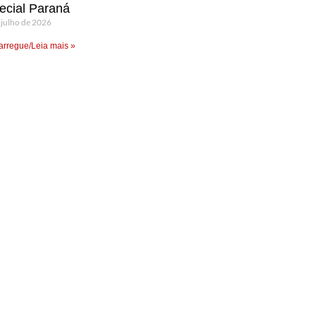
ecial Paraná
 julho de 2026
rregue/Leia mais »