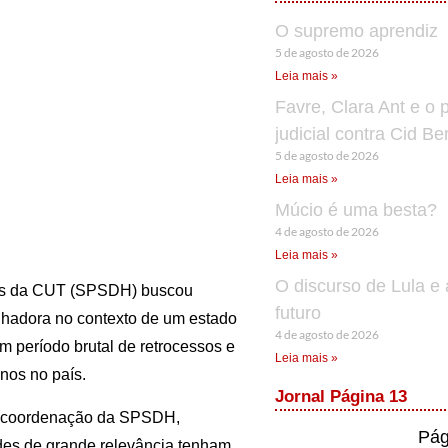
O supremo aprendiz
5 de agosto de 2026
Leia mais »
Favre, Clara Ant e o 
judicial contra Cid B
5 de agosto de 2026
Leia mais »
Múcio é uma besta?
4 de agosto de 2026
Leia mais »
O discurso de Lula e 
anos da CUT (SPSDH) buscou
futuro
balhadora no contexto de um estado
4 de agosto de 2026
 período brutal de retrocessos e
Leia mais »
anos no país.
Jornal Página 13
 a coordenação da SPSDH,
Pág
ades de grande relevância tenham