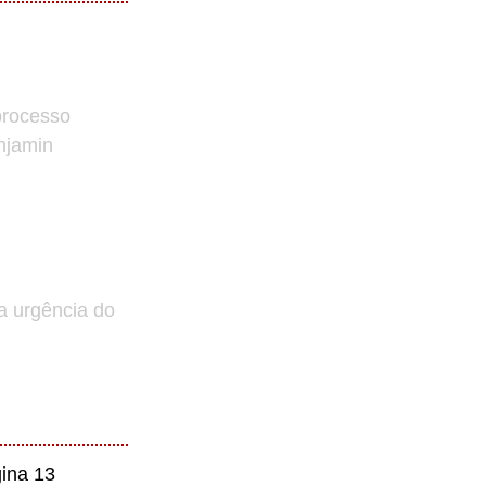
processo
enjamin
a urgência do
ina 13