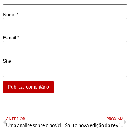
Nome
*
E-mail
*
Site
ANTERIOR
PRÓXIMA
Uma análise sobre o posicionamento da juventude do PT sobre a aliança Lula-Alckmin
Saiu a nova edição da revista Esquerda Petista