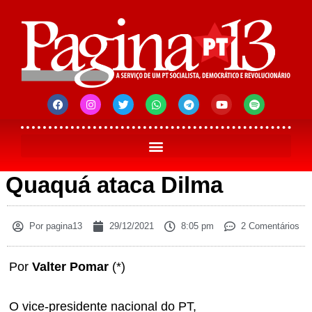
Quaquá ataca Dilma
Por
pagina13
29/12/2021
8:05 pm
2 Comentários
Por
Valter Pomar
(*)
O vice-presidente nacional do PT,