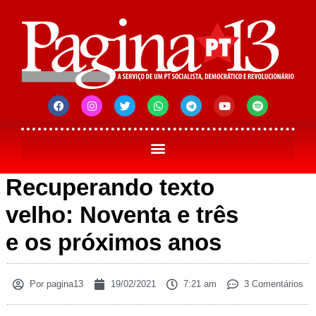
Recuperando texto
velho: Noventa e três
e os próximos anos
Por
pagina13
19/02/2021
7:21 am
3 Comentários