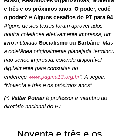
Brasil
;
Resoluções organizativas
;
Noventa
e três e os próximos anos
;
O poder, cadê
o poder?
e
Alguns desafios do PT para 94
.
Alguns destes textos foram aproveitados
noutra coletânea efetivamente impressa, um
livro intitulado
Socialismo ou Barbárie
. Mas
a coletânea originalmente planejada terminou
não sendo impressa, estando disponível
digitalmente para consultas no
endereço
www.pagina13.org.br
”.
A seguir,
“Noventa e três e os próximos anos”.
(*)
Valter Pomar
é professor e membro do
diretório nacional do PT
Noventa e três e os