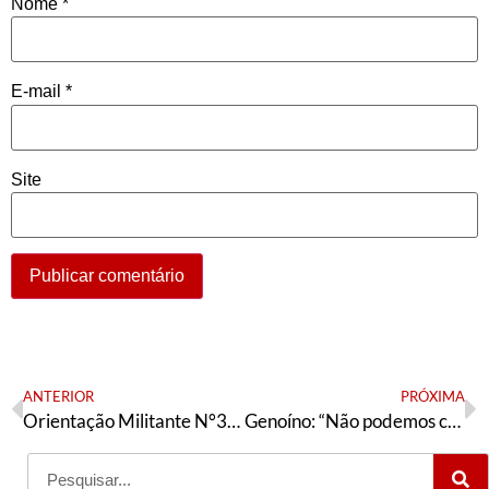
Nome
*
E-mail
*
Site
ANTERIOR
PRÓXIMA
Orientação Militante N°350 (17 de dezembro de 2022)
Genoíno: “Não podemos conciliar com o Alto Comando das Forças Armadas”