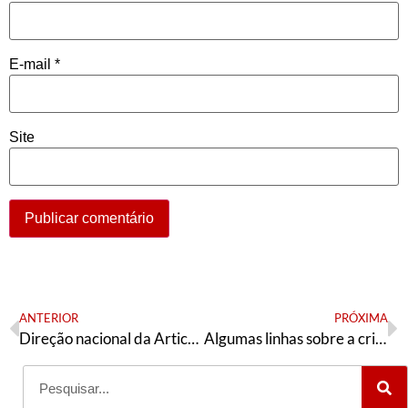
E-mail
*
Site
ANTERIOR
PRÓXIMA
Direção nacional da Articulação de Esquerda saúda a militância pelas batalhas travadas nos congressos estaduais do PT
Algumas linhas sobre a crise social no Haiti