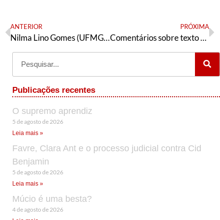
ANTERIOR
PRÓXIMA
Nilma Lino Gomes (UFMG), ex-ministra da Igualdade Racial, declara seu voto nas eleições do ANDES
Comentários sobre texto recente do Rudá Ricci
Publicações recentes
O supremo aprendiz
5 de agosto de 2026
Leia mais »
Favre, Clara Ant e o processo judicial contra Cid
Benjamin
5 de agosto de 2026
Leia mais »
Múcio é uma besta?
4 de agosto de 2026