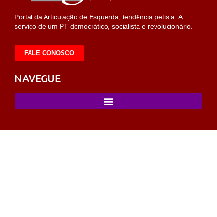
Portal da Articulação de Esquerda, tendência petista. A
serviço de um PT democrático, socialista e revolucionário.
FALE CONOSCO
NAVEGUE
usulabet
sahabet
https://milliol.com/
selcuksports
taraftarium24
tar