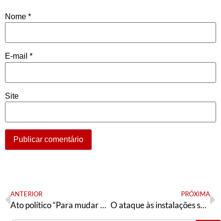
Nome
*
E-mail
*
Site
ANTERIOR
PRÓXIMA
Ato político “Para mudar o PT e fortalecer as lutas: Wadih presidente!”
O ataque às instalações sauditas de petróleo aumenta o risco de guerra