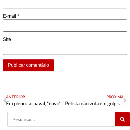
E-mail
*
Site
ANTERIOR
PRÓXIMA
Em pleno carnaval, “novo” ataque de Fornazieri contra o PT
Petista não vota em golpista (de novo)