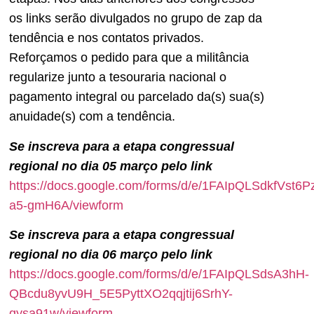
os links serão divulgados no grupo de zap da
tendência e nos contatos privados.
Reforçamos o pedido para que a militância
regularize junto a tesouraria nacional o
pagamento integral ou parcelado da(s) sua(s)
anuidade(s) com a tendência.
Se inscreva para a etapa congressual
regional no dia 05 março pelo link
https://docs.google.com/forms/d/e/1FAIpQLSdkfV
a5-gmH6A/viewform
Se inscreva para a etapa congressual
regional no dia 06 março pelo link
https://docs.google.com/forms/d/e/1FAIpQLSdsA3hH-
QBcdu8yvU9H_5E5PyttXO2qqjtij6SrhY-
qysa91w/viewform