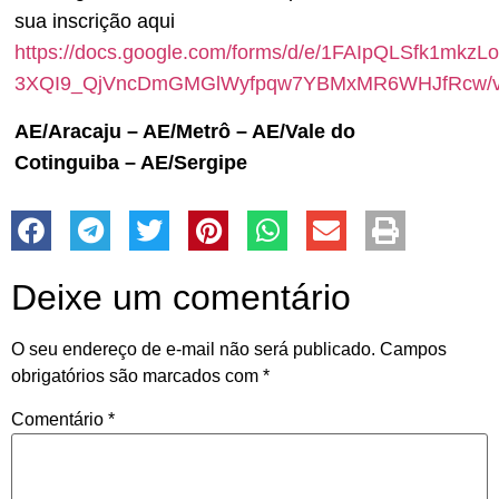
sua inscrição aqui
https://docs.google.com/forms/d/e/1FAIpQLSfk1mkzLo
3XQI9_QjVncDmGMGlWyfpqw7YBMxMR6WHJfRcw/v
AE/Aracaju – AE/Metrô – AE/Vale do
Cotinguiba – AE/Sergipe
Deixe um comentário
O seu endereço de e-mail não será publicado.
Campos
obrigatórios são marcados com
*
Comentário
*