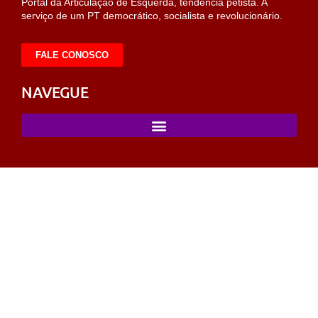
Portal da Articulação de Esquerda, tendência petista. A
serviço de um PT democrático, socialista e revolucionário.
FALE CONOSCO
NAVEGUE
t
pusulabet giriş
sahabet
https://milliol.com/
selcuksports
taraftari