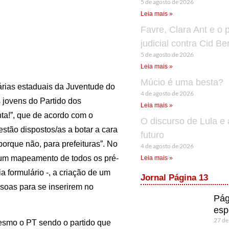
5 de agosto de 2026
Leia mais »
Favre, Clara Ant e o 
judicial contra Cid B
5 de agosto de 2026
Leia mais »
Múcio é uma besta?
árias estaduais da Juventude do
4 de agosto de 2026
jovens do Partido dos
Leia mais »
nta!”, que de acordo com o
O discurso de Lula e 
stão dispostos/as a botar a cara
futuro
porque não, para prefeituras”. No
4 de agosto de 2026
o um mapeamento de todos os pré-
Leia mais »
 formulário -, a criação de um
Jornal Página 13
soas para se inserirem no
Pág
esp
27 de
 mesmo o PT sendo o partido que