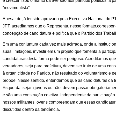
e crescem sob o manto da aversão aos partidos políticos, a pa
“movimentista”.
Apesar de já ter sido aprovado pela Executiva Nacional do PT 
JPT, acreditamos que o Representa, nesse formato,correspon
concepção de candidatura e política que o Partido dos Trabalh
Em uma conjuntura cada vez mais acirrada, onde a institucio
suas limitações, investir em um projeto que fomenta a partic
candidaturas desta forma pode ser perigoso. Acreditamos que
vereadores, seja para prefeitura, devem ser fruto de uma const
à organicidade no Partido, não resultado do voluntarismo e p
propõe. Nesse sentido, entendemos que as candidaturas da te
Esquerda, sejam jovens ou não, devem passar obrigatoriamen
e são uma construção coletiva. Independente da participação
nossos militantes jovens compreendam que essas candidatura
discutidas dentro da tendência.