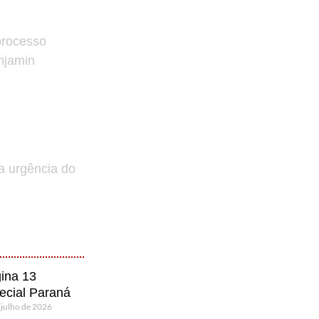
processo
enjamin
a urgência do
ina 13
ecial Paraná
 julho de 2026