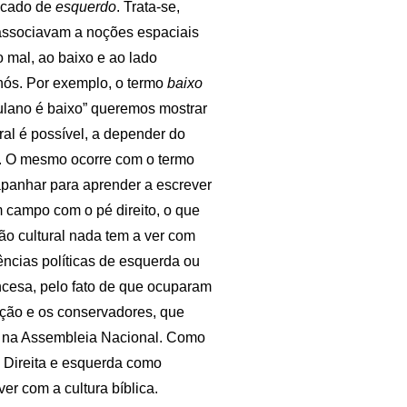
ficado de
esquerdo
. Trata-se,
 associavam a noções espaciais
o mal, ao baixo e ao lado
 nós. Por exemplo, o termo
baixo
ulano é baixo” queremos mostrar
ral é possível, a depender do
. O mesmo ocorre com o termo
apanhar para aprender a escrever
m campo com o pé direito, o que
ão cultural nada tem a ver com
dências políticas de esquerda ou
cesa, pelo fato de que ocuparam
ução e os conservadores, que
s na Assembleia Nacional. Como
. Direita e esquerda como
er com a cultura bíblica.