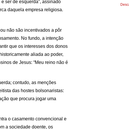
o e ser de esquerda”, assinado
Desca
arca daquela empresa religiosa.
ou não são incentivados a pôr
nsamento. No fundo, a intenção
antir que os interesses dos donos
historicamente aliada ao poder,
sinos de Jesus: “Meu reino não é
uerda; contudo, as menções
ista das hostes bolsonaristas:
lação que procura jogar uma
ontra o casamento convencional e
om a sociedade doente, os