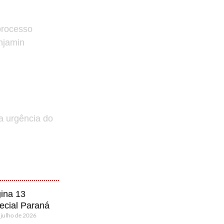
processo
enjamin
a urgência do
ina 13
ecial Paraná
 julho de 2026