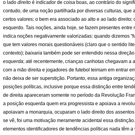
o lado
direito
é indicador de coisa boas, ao contrário do signi
contudo, de uma noção partilhada por diversas culturas, que
certos valores: o bem era associado ao alto e ao lado direito; 
esquerdo. Tais noções, ainda hoje, se fazem presentes entre
indica noções negativamente valorizadas: quando dizemos “f
que tem valores morais questionáveis (claro que o sentido lite
contexto);
baixaria
também pode ser entendido nessa direção
esquerda
; até recentemente, crianças canhotas chegavam a 
com a mão direita e jogadores de futebol teimam em entrar e
não deixa de ser superstição. Portanto, essa antiga organizaç
posições políticas, inclusive porque essa distinção entre ten
de direita apareceram somente no período da Revolução Fran
a posição esquerda quem era progressista e apoiava a revol
apoiavam a monarquia, ocuparam o lado direito dos assento
se vê, foi uma motivação meramente acidental essa distinção
elementos identificadores de tendências políticas nada têm a v