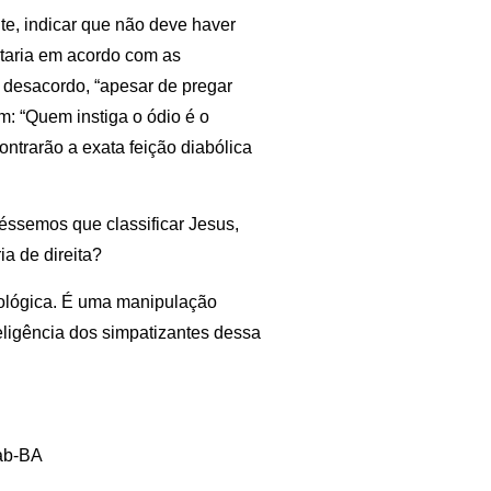
te, indicar que não deve haver
staria em acordo com as
o desacordo, “apesar de pregar
im: “Quem instiga o ódio é o
ntrarão a exata feição diabólica
véssemos que classificar Jesus,
ia de direita?
eológica. É uma manipulação
teligência dos simpatizantes dessa
lab-BA