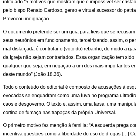
intitulado “5 motivos que mostram que é impossível ser cristã
pelo bispo Renato Cardoso, genro e virtual sucessor do patri
Provocou indignação.
O documento pretende ser um guia para fieis que se recusam 
seus neurônios em funcionamento, terceirizando, assim, o pe
mal disfarçada é controlar o (voto do) rebanho, de modo a gar
da Igreja não sejam contrariados. Essa organização tem sido 
qualquer que seja, em negação a um dos mais importantes en
deste mundo” (João 18.36).
Todo o conteúdo do editorial é composto de acusações à esq
evocadas se enquadram como uma luva no programa ultradireit
caos e desgoverno. O texto é, assim, uma farsa, uma manipu
cortina de fumaça nas trapaças da própria Universal.
O primeiro motivo faz menção à família: “A esquerda prega c
incentiva questões como a liberdade do uso de drogas […] C