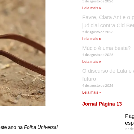
5 de agosto de 2026
Leia mais »
Favre, Clara Ant e o 
judicial contra Cid B
5 de agosto de 2026
Leia mais »
Múcio é uma besta?
4 de agosto de 2026
Leia mais »
O discurso de Lula e 
futuro
4 de agosto de 2026
Leia mais »
Jornal Página 13
Pág
esp
este ano na
Folha Universal
27 de