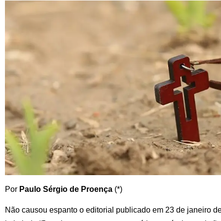
Por
Paulo Sérgio de Proença
(*)
Não causou espanto o editorial publicado em 23 de janeiro d