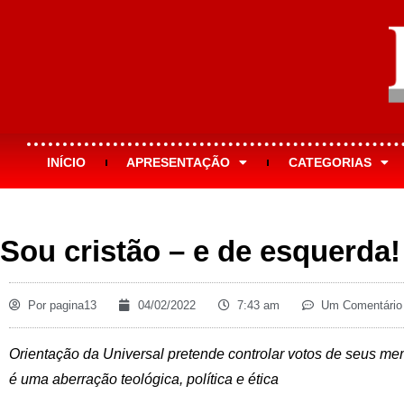
INÍCIO
APRESENTAÇÃO
CATEGORIAS
Sou cristão – e de esquerda!
Por
pagina13
04/02/2022
7:43 am
Um Comentário
Orientação da Universal pretende controlar votos de seus me
é uma aberração teológica, política e ética