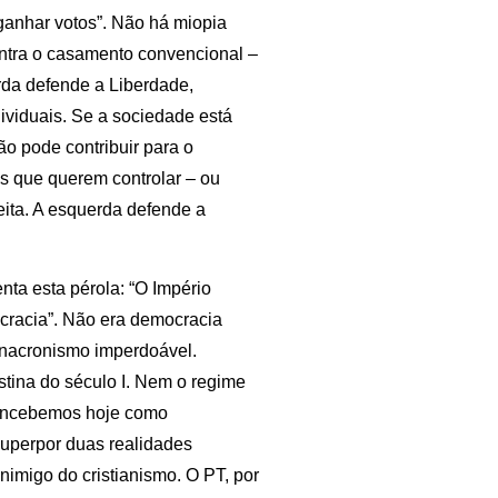
ganhar votos”. Não há miopia
ntra o casamento convencional –
rda defende a Liberdade,
ividuais. Se a sociedade está
ião pode contribuir para o
es que querem controlar – ou
ita. A esquerda defende a
nta esta pérola: “O Império
cracia”. Não era democracia
 anacronismo imperdoável.
tina do século I. Nem o regime
concebemos hoje como
 superpor duas realidades
nimigo do cristianismo. O PT, por