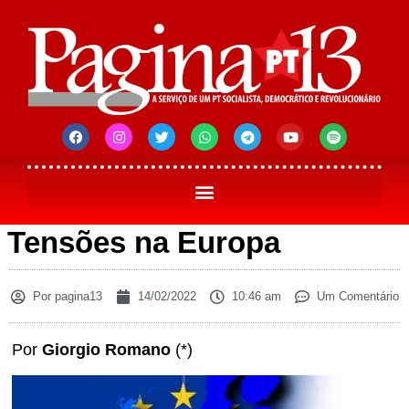
Tensões na Europa
Por
pagina13
14/02/2022
10:46 am
Um Comentário
Por
Giorgio Romano
(*)