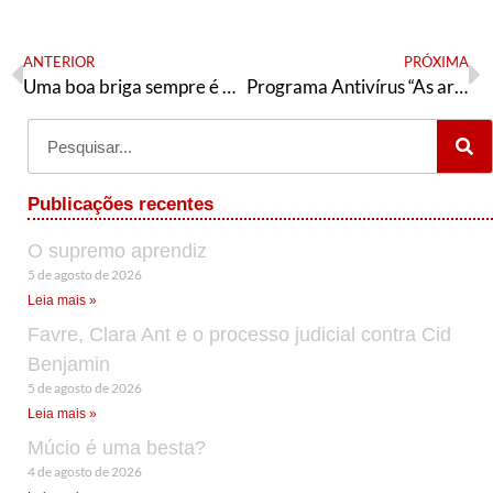
ANTERIOR
PRÓXIMA
Uma boa briga sempre é melhor que um mau acordo – a tática do PT em BH
Programa Antivírus “As armas de Bolsonaro: militares, policiais e milicianos”
Publicações recentes
O supremo aprendiz
5 de agosto de 2026
Leia mais »
Favre, Clara Ant e o processo judicial contra Cid
Benjamin
5 de agosto de 2026
Leia mais »
Múcio é uma besta?
4 de agosto de 2026