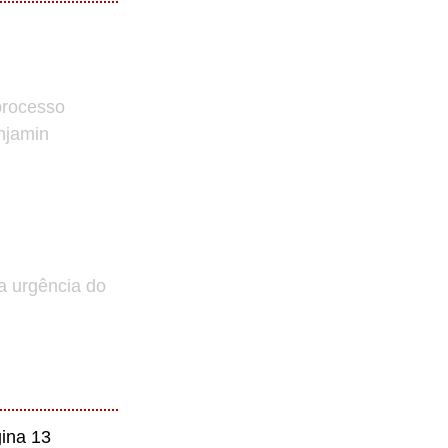
processo
enjamin
a urgência do
ina 13