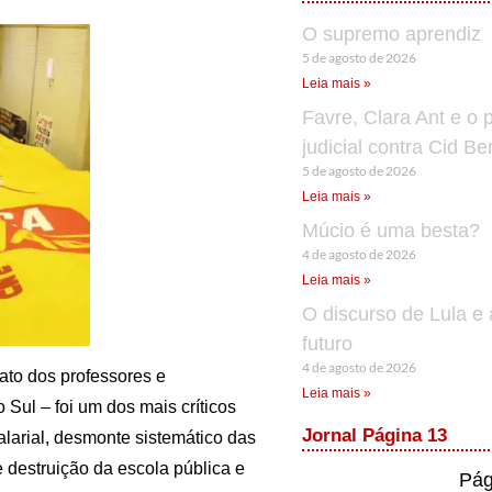
O supremo aprendiz
5 de agosto de 2026
Leia mais »
Favre, Clara Ant e o 
judicial contra Cid B
5 de agosto de 2026
Leia mais »
Múcio é uma besta?
4 de agosto de 2026
Leia mais »
O discurso de Lula e 
futuro
4 de agosto de 2026
to dos professores e
Leia mais »
Sul – foi um dos mais críticos
Jornal Página 13
alarial, desmonte sistemático das
 destruição da escola pública e
Pág