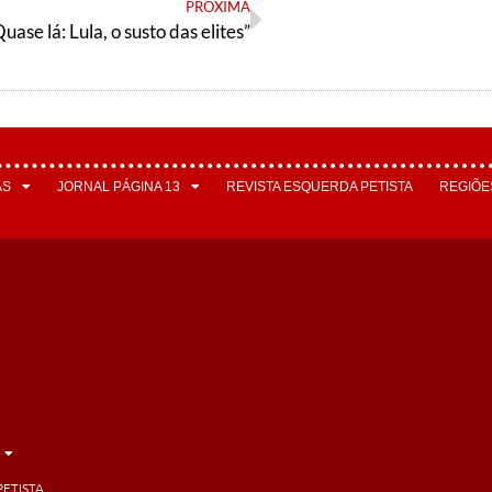
PRÓXIMA
uase lá: Lula, o susto das elites”
AS
JORNAL PÁGINA 13
REVISTA ESQUERDA PETISTA
REGIÕE
PETISTA