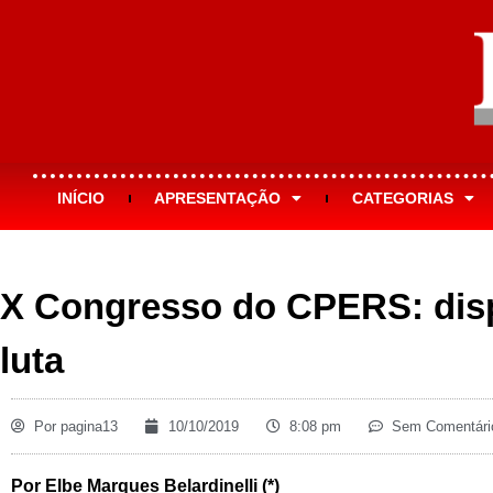
INÍCIO
APRESENTAÇÃO
CATEGORIAS
X Congresso do CPERS: disp
luta
Por
pagina13
10/10/2019
8:08 pm
Sem Comentári
Por Elbe Marques Belardinelli (*)