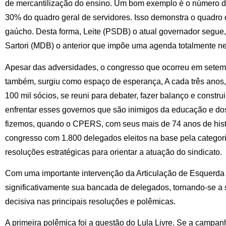
de mercantilização do ensino. Um bom exemplo é o número d
30% do quadro geral de servidores. Isso demonstra o quadro 
gaúcho. Desta forma, Leite (PSDB) o atual governador segue, 
Sartori (MDB) o anterior que impõe uma agenda totalmente ne
Apesar das adversidades, o congresso que ocorreu em setem
também, surgiu como espaço de esperança, A cada três ano
100 mil sócios, se reuni para debater, fazer balanço e constru
enfrentar esses governos que são inimigos da educação e dos 
fizemos, quando o CPERS, com seus mais de 74 anos de histó
congresso com 1.800 delegados eleitos na base pela categor
resoluções estratégicas para orientar a atuação do sindicato.
Com uma importante intervenção da Articulação de Esquerda
significativamente sua bancada de delegados, tornando-se a 
decisiva nas principais resoluções e polêmicas.
A primeira polêmica foi a questão do Lula Livre. Se a campanh