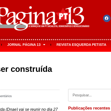
JORNAL PÁGINA 13
REVISTA ESQUERDA PETISTA
ser construída
ntários
Publicações recentes
da (Dnae) vai se reunir no dia 27