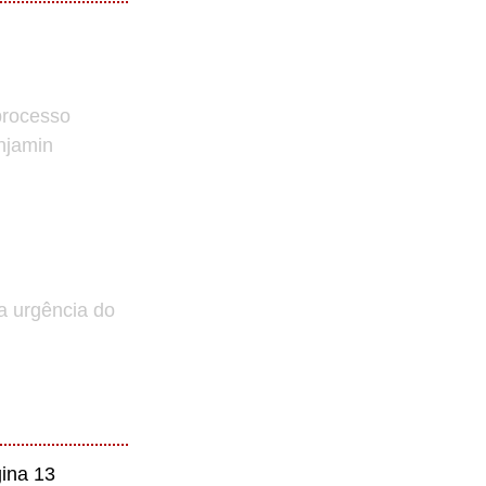
processo
enjamin
a urgência do
ina 13