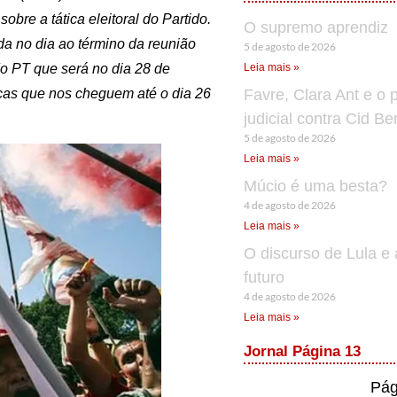
bre a tática eleitoral do Partido.
O supremo aprendiz
ada no dia ao término da reunião
5 de agosto de 2026
do PT que será no dia 28 de
Leia mais »
cas que nos cheguem até o dia 26
Favre, Clara Ant e o 
judicial contra Cid B
5 de agosto de 2026
Leia mais »
Múcio é uma besta?
4 de agosto de 2026
Leia mais »
O discurso de Lula e 
futuro
4 de agosto de 2026
Leia mais »
Jornal Página 13
Pág