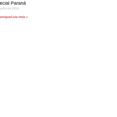
ecial Paraná
 julho de 2026
rregue/Leia mais »