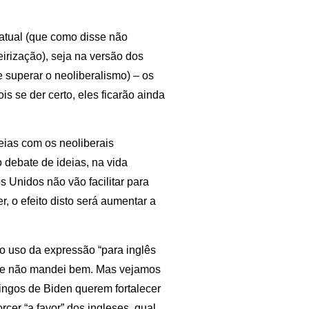
 atual (que como disse não
eirização), seja na versão dos
 superar o neoliberalismo) – os
is se der certo, eles ficarão ainda
deias com os neoliberais
 debate de ideias, na vida
 Unidos não vão facilitar para
, o efeito disto será aumentar a
 o uso da expressão “para inglês
 que não mandei bem. Mas vejamos
ringos de Biden querem fortalecer
rcer “a favor” dos ingleses, qual