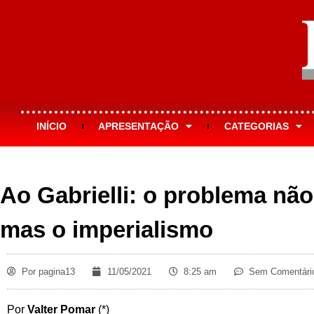
INÍCIO
APRESENTAÇÃO
CATEGORIAS
Ao Gabrielli: o problema não
mas o imperialismo
Por
pagina13
11/05/2021
8:25 am
Sem Comentári
Por
Valter Pomar
(*)