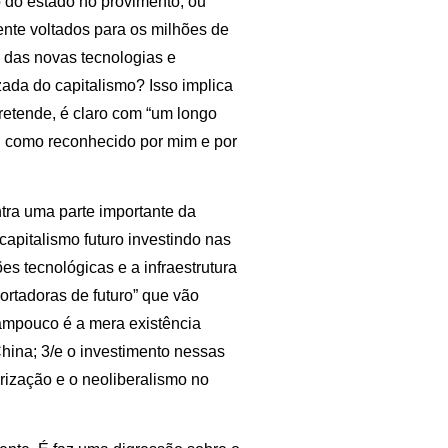
o do estado no provimento, ou
mente voltados para os milhões de
 das novas tecnologias e
ada do capitalismo? Isso implica
etende, é claro com “um longo
e”, como reconhecido por mim e por
ntra uma parte importante da
 capitalismo futuro investindo nas
ões tecnológicas e a infraestrutura
“portadoras de futuro” que vão
/tampouco é a mera existência
 China; 3/e o investimento nessas
rização e o neoliberalismo no