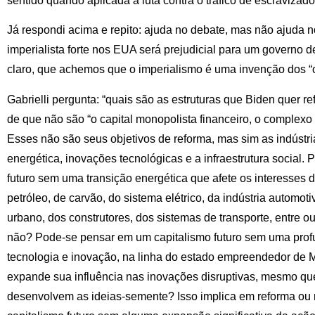
sentido quando aplicada à luta contra o tráfico de escravizado
Já respondi acima e repito: ajuda no debate, mas não ajuda n
imperialista forte nos EUA será prejudicial para um governo de
claro, que achemos que o imperialismo é uma invenção dos “o
Gabrielli pergunta: “quais são as estruturas que Biden quer re
de que não são “o capital monopolista financeiro, o complexo mi
Esses não são seus objetivos de reforma, mas sim as indústri
energética, inovações tecnológicas e a infraestrutura social.
futuro sem uma transição energética que afete os interesses
petróleo, de carvão, do sistema elétrico, da indústria automotiv
urbano, dos construtores, dos sistemas de transporte, entre o
não? Pode-se pensar em um capitalismo futuro sem uma pro
tecnologia e inovação, na linha do estado empreendedor de 
expande sua influência nas inovações disruptivas, mesmo que
desenvolvem as ideias-semente? Isso implica em reforma o