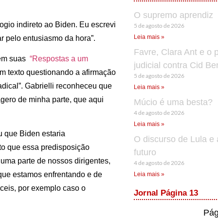
O supremo aprendiz
gio indireto ao Biden. Eu escrevi
5 de agosto de 2026
Leia mais »
r pelo entusiasmo da hora”.
Favre, Clara Ant e o 
, em suas
“Respostas a um
judicial contra Cid B
m texto questionando a afirmação
5 de agosto de 2026
adical”. Gabrielli reconheceu que
Leia mais »
agero de minha parte, que aqui
Múcio é uma besta?
4 de agosto de 2026
Leia mais »
u que Biden estaria
O discurso de Lula e 
ito que essa predisposição
futuro
 uma parte de nossos dirigentes,
4 de agosto de 2026
que estamos enfrentando e de
Leia mais »
ceis, por exemplo caso o
Jornal Página 13
Pág