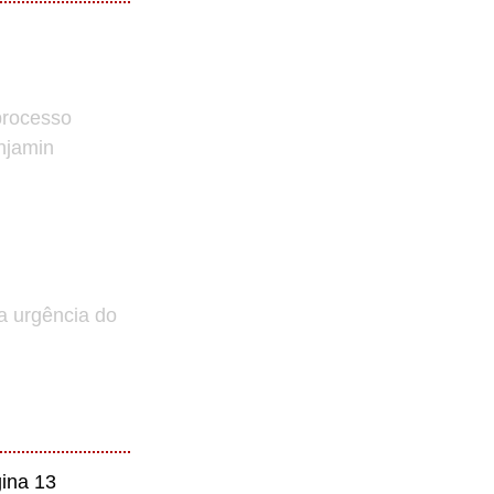
processo
enjamin
a urgência do
ina 13