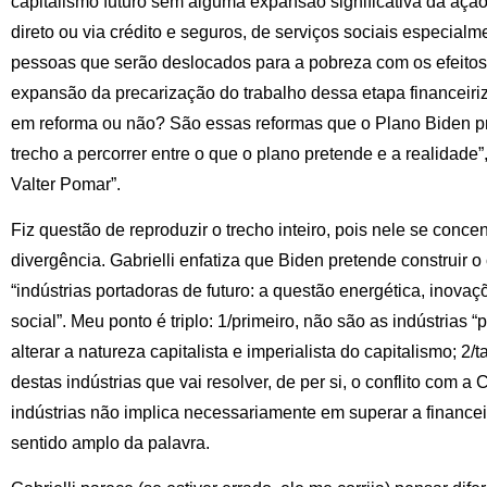
capitalismo futuro sem alguma expansão significativa da açã
direto ou via crédito e seguros, de serviços sociais especial
pessoas que serão deslocados para a pobreza com os efeitos
expansão da precarização do trabalho dessa etapa financeiriz
em reforma ou não? São essas reformas que o Plano Biden pr
trecho a percorrer entre o que o plano pretende e a realidad
Valter Pomar”.
Fiz questão de reproduzir o trecho inteiro, pois nele se conce
divergência. Gabrielli enfatiza que Biden pretende construir o
“indústrias portadoras de futuro: a questão energética, inovaç
social”. Meu ponto é triplo: 1/primeiro, não são as indústrias 
alterar a natureza capitalista e imperialista do capitalismo; 2
destas indústrias que vai resolver, de per si, o conflito com a
indústrias não implica necessariamente em superar a financei
sentido amplo da palavra.