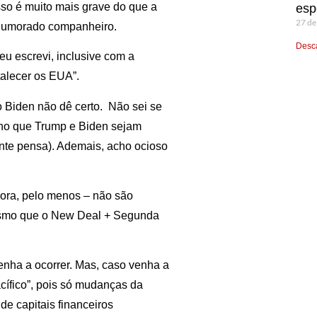
sso é muito mais grave do que a
esp
27 de
-humorado companheiro.
Desca
eu escrevi, inclusive com a
talecer os EUA”.
o Biden não dê certo. Não sei se
cho que Trump e Biden sejam
nte pensa). Ademais, acho ocioso
ora, pelo menos – não são
mesmo que o New Deal + Segunda
enha a ocorrer. Mas, caso venha a
acífico”, pois só mudanças da
e capitais financeiros