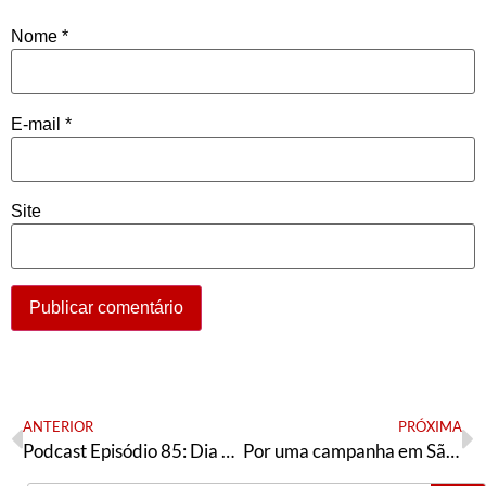
Nome
*
E-mail
*
Site
ANTERIOR
PRÓXIMA
Podcast Episódio 85: Dia da mulher negra, latino-americana e caribenha, a situação internacional e o novo Fundeb
Por uma campanha em São Paulo para combater o Bolsonarismo e o neoliberalismo