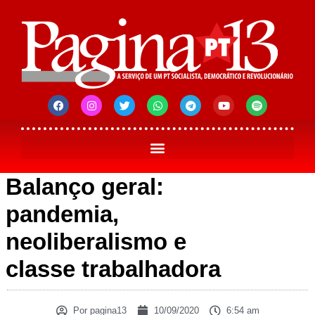
Balanço geral:
pandemia,
neoliberalismo e
classe trabalhadora
Por
pagina13
10/09/2020
6:54 am