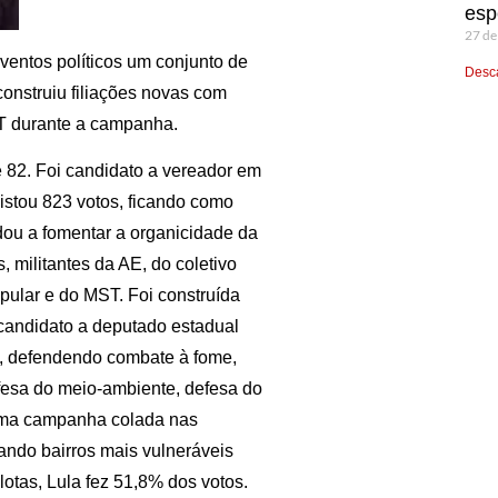
esp
27 de
ventos políticos um conjunto de
Desca
construiu filiações novas com
 PT durante a campanha.
e 82. Foi candidato a vereador em
stou 823 votos, ficando como
dou a fomentar a organicidade da
, militantes da AE, do coletivo
pular e do MST. Foi construída
 candidato a deputado estadual
da, defendendo combate à fome,
efesa do meio-ambiente, defesa do
 uma campanha colada nas
ando bairros mais vulneráveis
otas, Lula fez 51,8% dos votos.