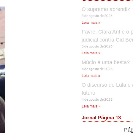
O supremo aprendiz
5 de agosto de 2026
Leia mais »
Favre, Clara Ant e o 
judicial contra Cid B
5 de agosto de 2026
Leia mais »
Múcio é uma besta?
4 de agosto de 2026
Leia mais »
O discurso de Lula e 
futuro
4 de agosto de 2026
Leia mais »
Jornal Página 13
Pág