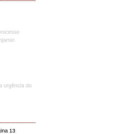
processo
enjamin
a urgência do
ina 13