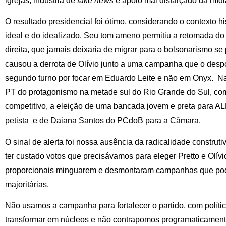
igrejas, indústria de
fake news
e apoio mal disfarçado da mídi
O resultado presidencial foi ótimo, considerando o contexto 
ideal e do idealizado. Seu tom ameno permitiu a retomada do
direita, que jamais deixaria de migrar para o bolsonarismo se 
causou a derrota de Olívio junto a uma campanha que o desp
segundo turno por focar em Eduardo Leite e não em Onyx. Na
PT do protagonismo na metade sul do Rio Grande do Sul, co
competitivo, a eleição de uma bancada jovem e preta para A
petista e de Daiana Santos do PCdoB para a Câmara.
O sinal de alerta foi nossa ausência da radicalidade construti
ter custado votos que precisávamos para eleger Pretto e Olívio
proporcionais minguarem e desmontaram campanhas que pode
majoritárias.
Não usamos a campanha para fortalecer o partido, com política
transformar em núcleos e não contrapomos programaticament