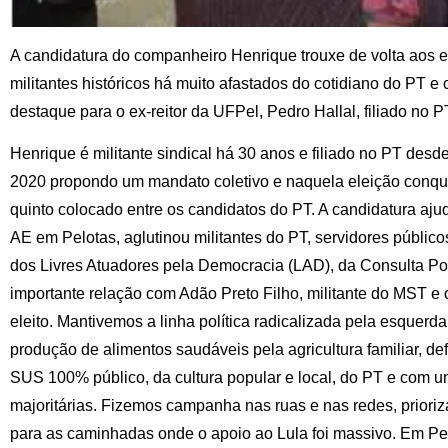
A candidatura do companheiro Henrique trouxe de volta aos e
militantes históricos há muito afastados do cotidiano do PT e 
destaque para o ex-reitor da UFPel, Pedro Hallal, filiado no
Henrique é militante sindical há 30 anos e filiado no PT desd
2020 propondo um mandato coletivo e naquela eleição conqui
quinto colocado entre os candidatos do PT. A candidatura aju
AE em Pelotas, aglutinou militantes do PT, servidores públicos
dos Livres Atuadores pela Democracia (LAD), da Consulta Po
importante relação com Adão Preto Filho, militante do MST e
eleito. Mantivemos a linha política radicalizada pela esquer
produção de alimentos saudáveis pela agricultura familiar, d
SUS 100% público, da cultura popular e local, do PT e com
majoritárias. Fizemos campanha nas ruas e nas redes, prioriz
para as caminhadas onde o apoio ao Lula foi massivo. Em Pel