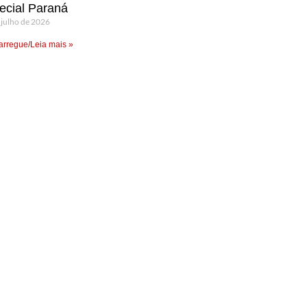
ecial Paraná
 julho de 2026
rregue/Leia mais »