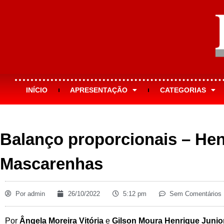
INÍCIO
APRESENTAÇÃO
CATEGORIAS
Balanço proporcionais – He
Mascarenhas
Por
admin
26/10/2022
5:12 pm
Sem Comentários
Por
Ângela Moreira Vitória
e
Gilson Moura Henrique Junio