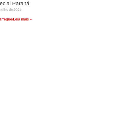
ecial Paraná
 julho de 2026
rregue/Leia mais »