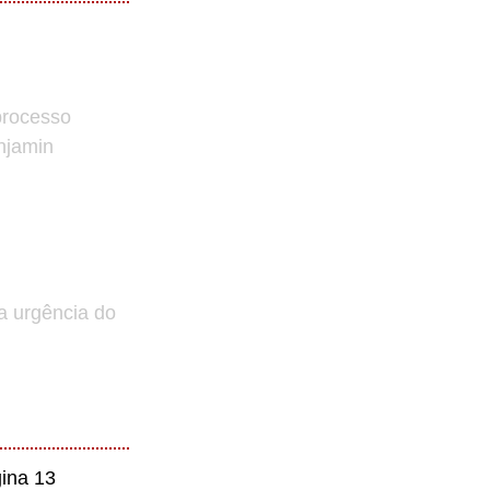
processo
enjamin
a urgência do
ina 13