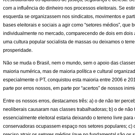
com a influência do dinheiro nos processos eleitorais. Se est
esquerda se organizassem nos sindicatos, movimentos e par
bases eleitorais e sociais a agir como “setores médios”, que 
individualmente no mercado, comparecendo de dois em dois a
uma cultura popular socialista de massas ou deixamos o terren
prosperidade.
Não se muda o Brasil, nem o mundo, sem o apoio das classes 
maioria numérica, mas de maioria política e cultural organizad
especialmente o PT, conquistou esta maioria entre 2006 e 20
parte por erros nossos, em parte por “acertos” de nossos inimi
Entre os nossos erros, destacamos três: a) o de não ter perce
neoliberais causaram nas classes trabalhadoras; b) o de não
essencialmente eleitoral estaria deixando o terreno livre para q
conservadoras ocupassem espaço nos setores populares; c) o
preciso atrair os setores médios (que no fundamental são os