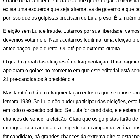
O lado de lá também tem claro aonde quer chegar: a ofensiva i
exista uma esquerda que seja alternativa de governo e que po
por isso que os golpistas precisam de Lula preso. É também po
Eleição sem Lula é fraude. Lutamos por sua liberdade, vamos
devemos votar nele. Não aceitamos legitimar uma eleição pre
antecipação, pela direita. Ou até pela extrema-direita.
O quadro geral das eleições é de fragmentação. Uma fragmen
apoiaram o golpe: no momento em que este editorial está sen
21 pré-candidatos à presidência.
Mas também há uma fragmentação entre os que se opuseram 
lembra 1989. Se Lula não puder participar das eleições, esta
em todo o espectro político. Se Lula for candidato, ele estará
chances de vencer a eleição. Claro que os golpistas farão de 
impugnar sua candidatura, impedir sua campanha, vitória, po
for candidato, há grandes chances da extrema-direita estar no