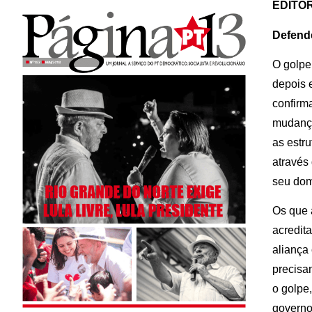
EDITO
Defende
O golpe
depois 
confirm
mudança
as estr
através
seu dom
Os que 
acredit
aliança
precisa
o golpe,
governo