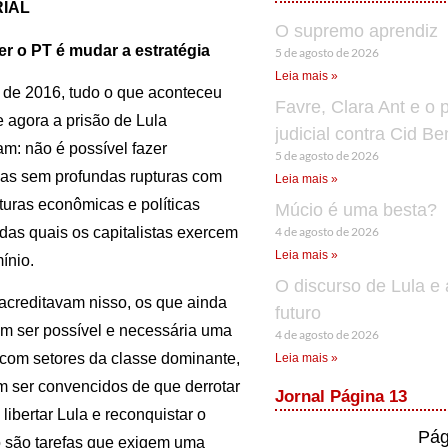
RIAL
O supremo aprendiz
r o PT é mudar a estratégia
5 de agosto de 2026
Leia mais »
 de 2016, tudo o que aconteceu
Favre, Clara Ant e o 
e agora a prisão de Lula
judicial contra Cid B
am: não é possível fazer
5 de agosto de 2026
s sem profundas rupturas com
Leia mais »
uturas econômicas e políticas
Múcio é uma besta?
4 de agosto de 2026
 das quais os capitalistas exercem
Leia mais »
ínio.
O discurso de Lula e 
acreditavam nisso, os que ainda
futuro
am ser possível e necessária uma
4 de agosto de 2026
 com setores da classe dominante,
Leia mais »
m ser convencidos de que derrotar
Jornal Página 13
 libertar Lula e reconquistar o
Pág
 são tarefas que exigem uma