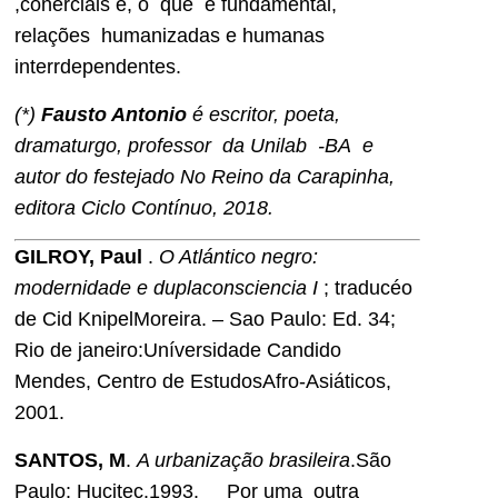
,conerciais e, o que é fundamental,
relações humanizadas e humanas
interrdependentes.
(*)
Fausto Antonio
é escritor, poeta,
dramaturgo, professor da Unilab -BA e
autor do festejado No Reino da Carapinha,
editora Ciclo Contínuo, 2018.
GILROY, Paul
.
O Atlántico negro:
modernidade e duplaconsciencia I
; traducéo
de Cid KnipelMoreira. – Sao Paulo: Ed. 34;
Rio de janeiro:Uníversidade Candido
Mendes, Centro de EstudosAfro-Asiáticos,
2001.
SANTOS, M
.
A urbanização brasileira
.São
Paulo: Hucitec.1993.__ Por uma outra