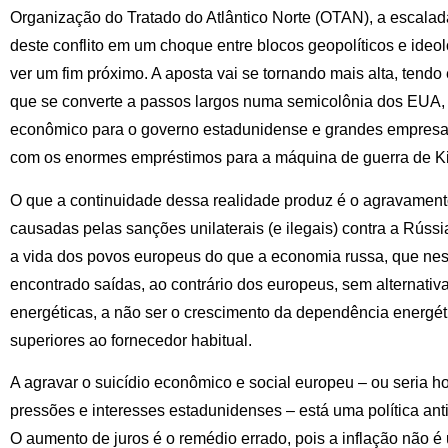
Organização do Tratado do Atlântico Norte (OTAN), a escala
deste conflito em um choque entre blocos geopolíticos e ideol
ver um fim próximo. A aposta vai se tornando mais alta, tendo
que se converte a passos largos numa semicolônia dos EUA, s
econômico para o governo estadunidense e grandes empresas
com os enormes empréstimos para a máquina de guerra de Ki
O que a continuidade dessa realidade produz é o agravamento
causadas pelas sanções unilaterais (e ilegais) contra a Rúss
a vida dos povos europeus do que a economia russa, que nes
encontrado saídas, ao contrário dos europeus, sem alternativ
energéticas, a não ser o crescimento da dependência energé
superiores ao fornecedor habitual.
A agravar o suicídio econômico e social europeu – ou seria ho
pressões e interesses estadunidenses – está uma política ant
O aumento de juros é o remédio errado, pois a inflação não 