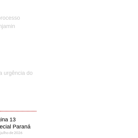
processo
enjamin
a urgência do
ina 13
ecial Paraná
 julho de 2026