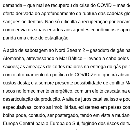
demanda – que mal se recuperou da crise do COVID – mas d
oferta derivada do aprofundamento da ruptura das cadeias glo
sanções ocidentais. Não só dificulta a recuperação por encar
como envia os sinais errados aos agentes econômicos e aprof
parida uma crise de estagflação.
A ação de sabotagem ao Nord Stream 2 – gasoduto de gás nat
Alemanha, atravessando o Mar Báltico – levada a cabo pelos s
saxões; as ameaças de cortes maiores na entrega do gás pel
com o afrouxamento da política de COVID-Zero, que irá abso
custos desta; e a sempre presente possibilidade de conflito 
riscos no fornecimento energético, com um efeito cascata na 
desarticulação da produção. A alta de juros catalisa isso e 
especulativas, como as imobiliárias, existentes em países co
bolha pode, contudo, ser postergado, tendo em vista a mudan
Europa Central para a Europa do Sul, fugindo dos riscos de 