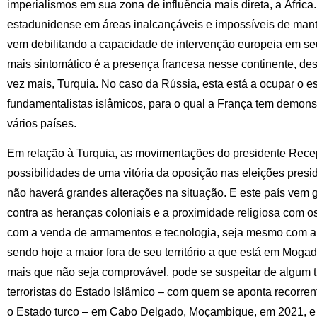
imperialismos em sua zona de influência mais direta, a África.
estadunidense em áreas inalcançáveis e impossíveis de mant
vem debilitando a capacidade de intervenção europeia em se
mais sintomático é a presença francesa nesse continente, des
vez mais, Turquia. No caso da Rússia, esta está a ocupar o 
fundamentalistas islâmicos, para o qual a França tem demons
vários países.
Em relação à Turquia, as movimentações do presidente Recep
possibilidades de uma vitória da oposição nas eleições presi
não haverá grandes alterações na situação. E este país vem g
contra as heranças coloniais e a proximidade religiosa com os
com a venda de armamentos e tecnologia, seja mesmo com a i
sendo hoje a maior fora de seu território a que está em Mogadí
mais que não seja comprovável, pode se suspeitar de algum t
terroristas do Estado Islâmico – com quem se aponta recorr
o Estado turco – em Cabo Delgado, Moçambique, em 2021, e 