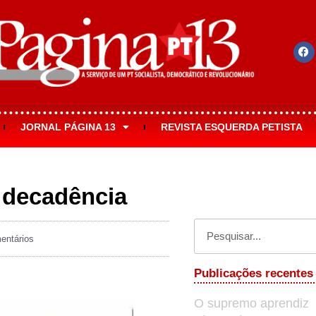
JORNAL PÁGINA 13
REVISTA ESQUERDA PETISTA
e decadência
ntários
Publicações recentes
O supremo aprendiz