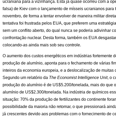
ucraniana para a vizinhança. Esta já quase ocorreu com a ope
falsa) de Kiev com o lançamento de mísseis ucranianos para 
novembro, de forma a tentar envolver de maneira militar diret
tentativa foi frustrada pelos EUA, que preferem uma estratégi
sem um conflito aberto, do qual nunca se poderia adivinhar c
confrontação nuclear. Desta forma, também os EUA desgasta
colocando-as ainda mais sob seu controle.
O aumento dos custos energéticos em indústrias fortemente 
produção de alumínio, aponta para o fechamento de várias fi
inteiros da economia europeia, e a deslocalização de muitas
Segundo um relatório da
The Economist Intelligence Unit
, o 
produção do alumínio é de US$5.200/tonelada, mais do que o 
alumínio de US$2.300/tonelada. Na indústria de químicos ess
situação: 70% da produção de fertilizantes do continente for
possibilidade da maioria não retomar, o que pressionará aind
já crescentes devido aos problemas com o fornecimento de ce