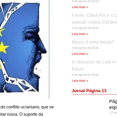
5 de agosto de 2026
Leia mais »
Favre, Clara Ant e o 
judicial contra Cid B
5 de agosto de 2026
Leia mais »
Múcio é uma besta?
4 de agosto de 2026
Leia mais »
O discurso de Lula e 
futuro
4 de agosto de 2026
Leia mais »
Jornal Página 13
Pág
esp
o conflito ucraniano, que se
27 de
tar russa. O suporte da