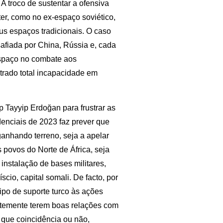
 A troco de sustentar a ofensiva
er, como no ex-espaço soviético,
us espaços tradicionais. O caso
afiada por China, Rússia e, cada
espaço no combate aos
trado total incapacidade em
 Tayyip Erdoğan para frustrar as
denciais de 2023 faz prever que
anhando terreno, seja a apelar
 povos do Norte de África, seja
nstalação de bases militares,
scio, capital somali. De facto, por
ipo de suporte turco às ações
entemente terem boas relações com
que coincidência ou não,