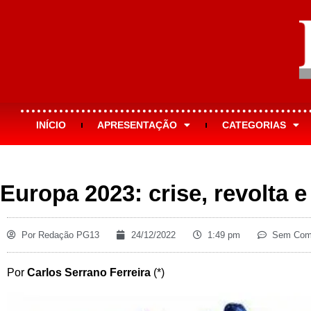
INÍCIO
APRESENTAÇÃO
CATEGORIAS
Europa 2023: crise, revolta 
Por
Redação PG13
24/12/2022
1:49 pm
Sem Come
Por
Carlos Serrano Ferreira
(*)