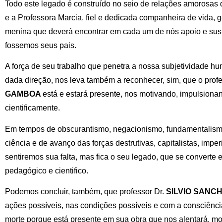
Todo este legado é construído no seio de relações amorosas q
e a Professora Marcia, fiel e dedicada companheira de vida, g
menina que deverá encontrar em cada um de nós apoio e su
fossemos seus pais.
A força de seu trabalho que penetra a nossa subjetividade h
dada direção, nos leva também a reconhecer, sim, que o prof
GAMBOA
está e estará presente, nos motivando, impulsiona
cientificamente.
Em tempos de obscurantismo, negacionismo, fundamentalis
ciência e de avanço das forças destrutivas, capitalistas, imperi
sentiremos sua falta, mas fica o seu legado, que se converte
pedagógico e cientifico.
Podemos concluir, também, que professor Dr.
SILVIO SAN
ações possíveis, nas condições possíveis e com a consciênci
morte porque está presente em sua obra que nos alentará, mot