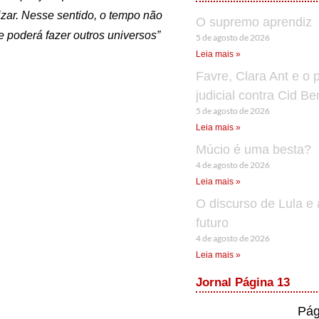
izar. Nesse sentido, o tempo não
O supremo aprendiz
 poderá fazer outros universos”
5 de agosto de 2026
Leia mais »
Favre, Clara Ant e o 
judicial contra Cid B
5 de agosto de 2026
Leia mais »
Múcio é uma besta?
4 de agosto de 2026
Leia mais »
O discurso de Lula e 
futuro
4 de agosto de 2026
Leia mais »
Jornal Página 13
Pág