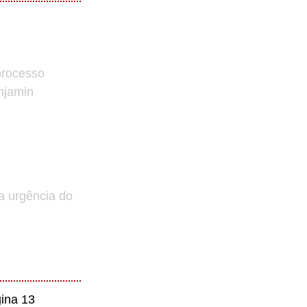
processo
enjamin
a urgência do
ina 13