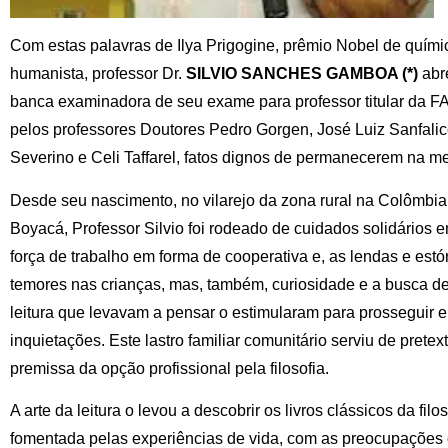
Com estas palavras de Ilya Prigogine, prêmio Nobel de química 
humanista, professor Dr.
SILVIO SANCHES GAMBOA (*)
abr
banca examinadora de seu exame para professor titular da 
pelos professores Doutores Pedro Gorgen, José Luiz Sanfali
Severino e Celi Taffarel, fatos dignos de permanecerem na m
Desde seu nascimento, no vilarejo da zona rural na Colômbia,
Boyacá, Professor Silvio foi rodeado de cuidados solidários 
força de trabalho em forma de cooperativa e, as lendas e es
temores nas crianças, mas, também, curiosidade e a busca de
leitura que levavam a pensar o estimularam para prosseguir 
inquietações. Este lastro familiar comunitário serviu de pretexto
premissa da opção profissional pela filosofia.
A arte da leitura o levou a descobrir os livros clássicos da filo
fomentada pelas experiências de vida, com as preocupações c