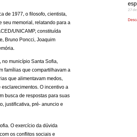
esp
27 de
de 1977, o filosofo, cientista,
Desca
e seu memorial, relatando para a
FACED/UNICAMP, constituída
ce, Bruno Poncci, Joaquim
emória.
 no município Santa Sofia,
em famílias que compartilhavam a
tórias que alimentavam medos,
 esclarecimentos. O incentivo a
em busca de respostas para suas
, justificativa, pré- anuncio e
sofia. O exercício da dúvida
om os conflitos sociais e