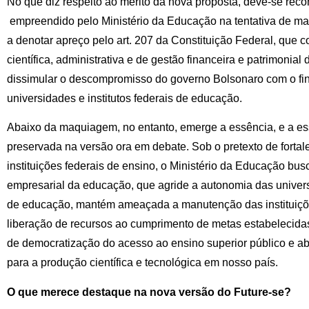
No que diz respeito ao mérito da nova proposta, deve-se reco
empreendido pelo Ministério da Educação na tentativa de maq
a denotar apreço pelo art. 207 da Constituição Federal, que 
científica, administrativa e de gestão financeira e patrimonia
dissimular o descompromisso do governo Bolsonaro com o fi
universidades e institutos federais de educação.
Abaixo da maquiagem, no entanto, emerge a essência, e a ess
preservada na versão ora em debate. Sob o pretexto de fortal
instituições federais de ensino, o Ministério da Educação bu
empresarial da educação, que agride a autonomia das universi
de educação, mantém ameaçada a manutenção das instituiçõe
liberação de recursos ao cumprimento de metas estabelecidas
de democratização do acesso ao ensino superior público e ab
para a produção científica e tecnológica em nosso país.
O que merece destaque na nova versão do Future-se?