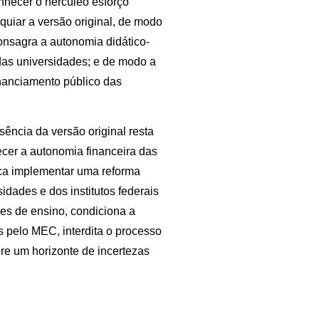
nhecer o hercúleo esforço
uiar a versão original, de modo
consagra a autonomia didático-
l das universidades; e de modo a
nanciamento público das
ência da versão original resta
ecer a autonomia financeira das
sca implementar uma reforma
dades e dos institutos federais
s de ensino, condiciona a
 pelo MEC, interdita o processo
re um horizonte de incertezas