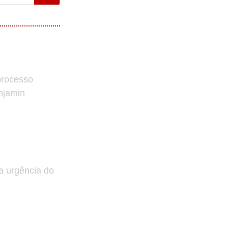
processo
enjamin
a urgência do