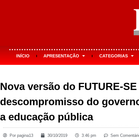
INÍCIO
APRESENTAÇÃO
CATEGORIAS
Nova versão do FUTURE-SE 
descompromisso do govern
a educação pública
Por
pagina13
30/10/2019
3:46 pm
Sem Comentári