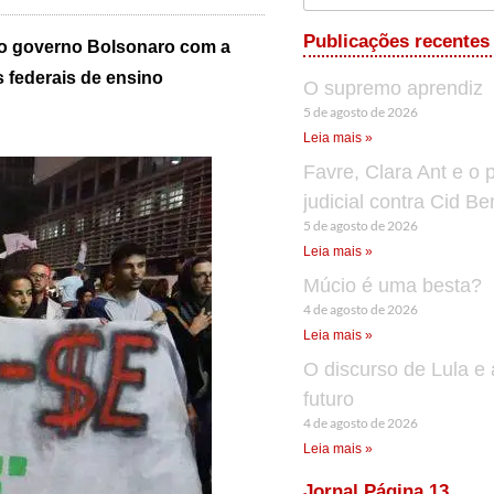
Publicações recentes
o governo Bolsonaro com a
 federais de ensino
O supremo aprendiz
5 de agosto de 2026
Leia mais »
Favre, Clara Ant e o 
judicial contra Cid B
5 de agosto de 2026
Leia mais »
Múcio é uma besta?
4 de agosto de 2026
Leia mais »
O discurso de Lula e 
futuro
4 de agosto de 2026
Leia mais »
Jornal Página 13