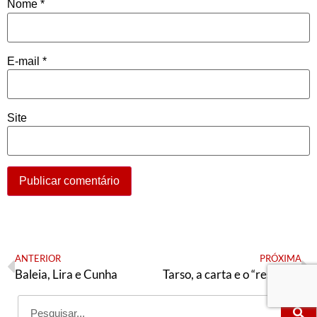
Nome
*
E-mail
*
Site
ANTERIOR
PRÓXIMA
Baleia, Lira e Cunha
Tarso, a carta e o “respeito”