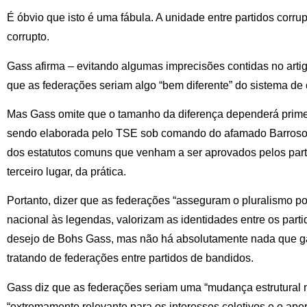
É óbvio que isto é uma fábula. A unidade entre partidos corru
corrupto.
Gass afirma – evitando algumas imprecisões contidas no artig
que as federações seriam algo “bem diferente” do sistema de 
Mas Gass omite que o tamanho da diferença dependerá prime
sendo elaborada pelo TSE sob comando do afamado Barroso 
dos estatutos comuns que venham a ser aprovados pelos par
terceiro lugar, da prática.
Portanto, dizer que as federações “asseguram o pluralismo po
nacional às legendas, valorizam as identidades entre os partid
desejo de Bohs Gass, mas não há absolutamente nada que ga
tratando de federações entre partidos de bandidos.
Gass diz que as federações seriam uma “mudança estrutural na 
“extremamente relevante para os interesses coletivos e o ap