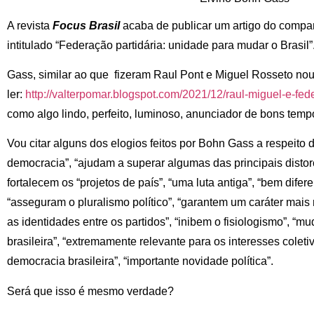
A revista
Focus Brasil
acaba de publicar um artigo do compa
intitulado “Federação partidária: unidade para mudar o Brasil”
Gass, similar ao que fizeram Raul Pont e Miguel Rosseto noutr
ler:
http://valterpomar.blogspot.com/2021/12/raul-miguel-e-fed
como algo lindo, perfeito, luminoso, anunciador de bons temp
Vou citar alguns dos elogios feitos por Bohn Gass a respeito d
democracia”, “ajudam a superar algumas das principais distor
fortalecem os “projetos de país”, “uma luta antiga”, “bem difer
“asseguram o pluralismo político”, “garantem um caráter mais
as identidades entre os partidos”, “inibem o fisiologismo”, “mu
brasileira”, “extremamente relevante para os interesses colet
democracia brasileira”, “importante novidade política”.
Será que isso é mesmo verdade?