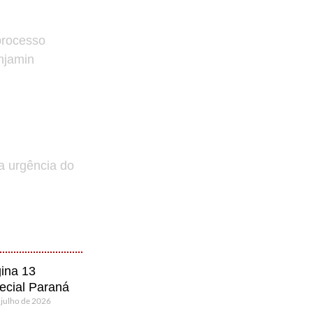
processo
enjamin
a urgência do
ina 13
ecial Paraná
 julho de 2026