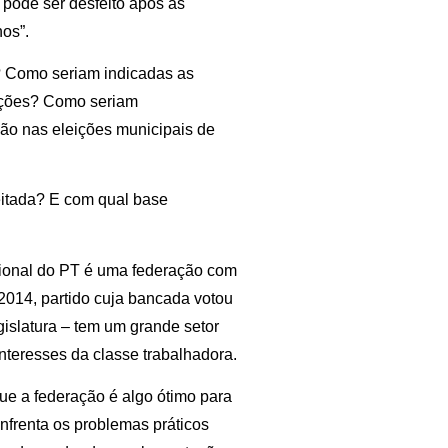
pode ser desfeito após as
os”.
? Como seriam indicadas as
ações? Como seriam
ão nas eleições municipais de
eitada? E com qual base
cional do PT é uma federação com
2014, partido cuja bancada votou
gislatura – tem um grande setor
nteresses da classe trabalhadora.
que a federação é algo ótimo para
nfrenta os problemas práticos