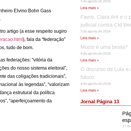
5 de agosto de 2026
Leia mais »
nheiro Elvino Bohn Gass
Favre, Clara Ant e o 
.
judicial contra Cid B
o artigo (a esse respeito sugiro
5 de agosto de 2026
Leia mais »
eracao.html
), fala da “federação”
Múcio é uma besta?
os, tudo de bom.
4 de agosto de 2026
as federações: “vitória da
Leia mais »
ções do nosso sistema eleitoral”,
O discurso de Lula e 
ente das coligações tradicionais”,
futuro
4 de agosto de 2026
 nacional às legendas”, “valorizam
Leia mais »
dança estrutural da política
ivos”, “aperfeiçoamento da
Jornal Página 13
Pág
esp
27 de