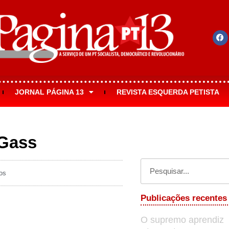
JORNAL PÁGINA 13
REVISTA ESQUERDA PETISTA
 Gass
os
Publicações recentes
O supremo aprendiz