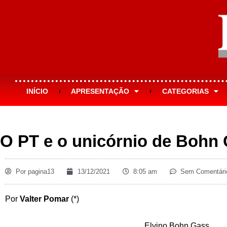
INÍCIO
APRESENTAÇÃO
CATEGORIAS
O PT e o unicórnio de Bohn
Por
pagina13
13/12/2021
8:05 am
Sem Comentári
Por
Valter Pomar
(*)
Elvino Bohn Gass