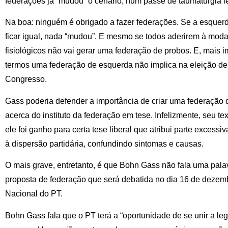
federações já “mudou” o cenário, num passe de taumaturgia le
Na boa: ninguém é obrigado a fazer federações. Se a esquerd
ficar igual, nada “mudou”. E mesmo se todos aderirem à moda,
fisiológicos não vai gerar uma federação de probos. E, mais i
termos uma federação de esquerda não implica na eleição d
Congresso.
Gass poderia defender a importância de criar uma federação 
acerca do instituto da federação em tese. Infelizmente, seu 
ele foi ganho para certa tese liberal que atribui parte excessiv
à dispersão partidária, confundindo sintomas e causas.
O mais grave, entretanto, é que Bohn Gass não fala uma pala
proposta de federação que será debatida no dia 16 de dezemb
Nacional do PT.
Bohn Gass fala que o PT terá a “oportunidade de se unir a l