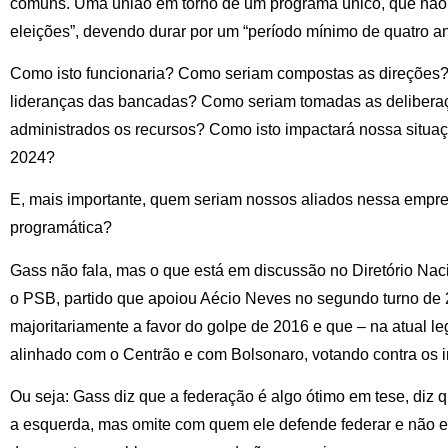
comuns. Uma união em torno de um programa único, que não 
eleições”, devendo durar por um “período mínimo de quatro an
Como isto funcionaria? Como seriam compostas as direções
lideranças das bancadas? Como seriam tomadas as deliber
administrados os recursos? Como isto impactará nossa situaç
2024?
E, mais importante, quem seriam nossos aliados nessa empr
programática?
Gass não fala, mas o que está em discussão no Diretório Na
o PSB, partido que apoiou Aécio Neves no segundo turno de 
majoritariamente a favor do golpe de 2016 e que – na atual le
alinhado com o Centrão e com Bolsonaro, votando contra os i
Ou seja: Gass diz que a federação é algo ótimo em tese, diz 
a esquerda, mas omite com quem ele defende federar e não e