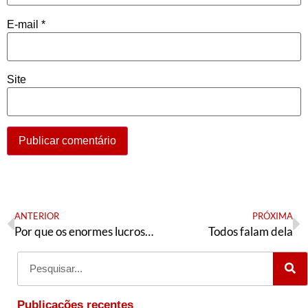
E-mail
*
Site
ANTERIOR
PRÓXIMA
Por que os enormes lucros do Itaú e da “Faria Lima” não aparecem nem no rodapé da capa dos jornais?
Todos falam dela
Publicações recentes