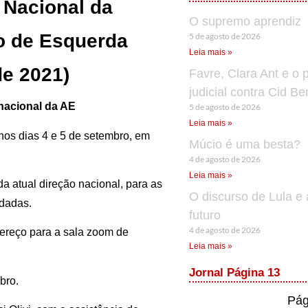
 Nacional da
O supremo aprendiz
ão de Esquerda
5 de agosto de 2026
Leia mais »
de 2021)
Favre, Clara Ant e o 
judicial contra Cid B
nacional da AE
5 de agosto de 2026
Leia mais »
nos dias 4 e 5 de setembro, em
Múcio é uma besta?
4 de agosto de 2026
Leia mais »
a atual direção nacional, para as
O discurso de Lula e 
idadas.
futuro
4 de agosto de 2026
ereço para a sala zoom de
Leia mais »
Jornal Página 13
bro.
Pág