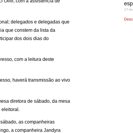
 Olivi, com a assistência de
esp
27 de
Desca
ional; delegados e delegadas que
dia que constem da lista da
icipar dos dois dias do
esso, com a leitura deste
gresso, haverá transmissão ao vivo
a mesa diretora de sábado, da mesa
leitoral.
e sábado, as companheiras
mingo, a companheira Jandyra