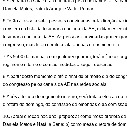
5.A entrada na sala será controlada pela companheira Damarci
Daniela Matos, Patrick Araújo e Valter Pomar.
6.Terão acesso à sala: pessoas convidadas pela direção nac
constem da lista da tesouraria nacional da AE; militantes em 
tesouraria nacional da AE. As pessoas convidadas podem part
congresso, mas terão direito a fala apenas no primeiro dia.
7.As 9h00 da manhã, com qualquer quórum, terá início o congr
regimento interno e com as medidas a seguir descritas.
8.A partir deste momento e até o final do primeiro dia do con
do congresso pelos canais da AE nas redes sociais.
9.Após a leitura do regimento interno, será feita a eleição d
diretora de domingo, da comissão de emendas e da comissão e
10.A atual direção nacional propõe: a) como mesa diretora d
Daniela Matos e Natália Sena; b) como mesa diretora de do