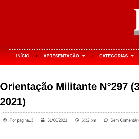
INÍCIO
APRESENTAÇÃO
CATEGORIAS
Orientação Militante N°297 (
2021)
Por
pagina13
31/08/2021
6:32 pm
Sem Comentári