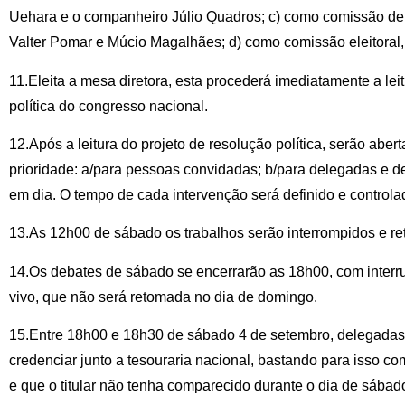
Uehara e o companheiro Júlio Quadros; c) como comissão d
Valter Pomar e Múcio Magalhães; d) como comissão eleitoral,
11.Eleita a mesa diretora, esta procederá imediatamente a lei
política do congresso nacional.
12.Após a leitura do projeto de resolução política, serão aber
prioridade: a/para pessoas convidadas; b/para delegadas e del
em dia. O tempo de cada intervenção será definido e control
13.As 12h00 de sábado os trabalhos serão interrompidos e r
14.Os debates de sábado se encerrarão as 18h00, com inter
vivo, que não será retomada no dia de domingo.
15.Entre 18h00 e 18h30 de sábado 4 de setembro, delegadas
credenciar junto a tesouraria nacional, bastando para isso c
e que o titular não tenha comparecido durante o dia de sába