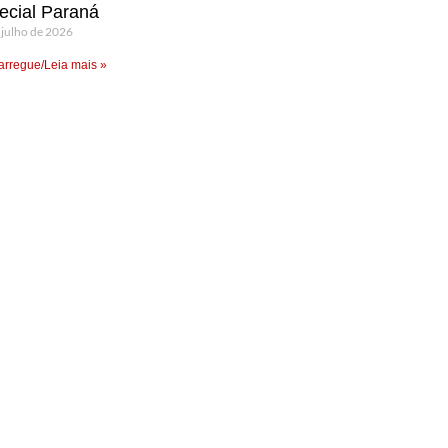
ecial Paraná
 julho de 2026
rregue/Leia mais »