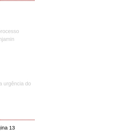
processo
enjamin
a urgência do
ina 13