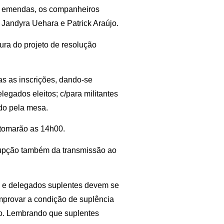
e emendas, os companheiros
 Jandyra Uehara e Patrick Araújo.
tura do projeto de resolução
tas as inscrições, dando-se
egados eleitos; c/para militantes
ado pela mesa.
etomarão as 14h00.
rupção também da transmissão ao
 e delegados suplentes devem se
omprovar a condição de suplência
do. Lembrando que suplentes