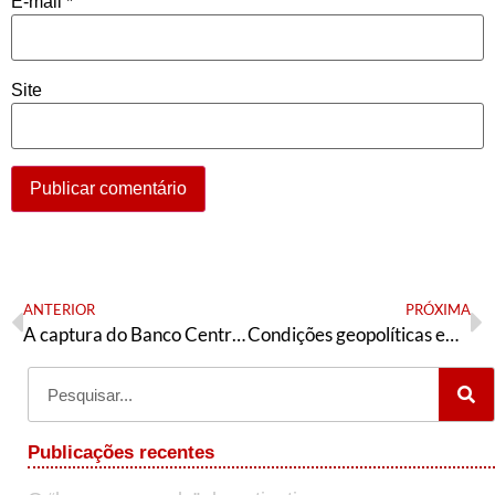
E-mail
*
Site
ANTERIOR
PRÓXIMA
A captura do Banco Central pela “Faria Lima” e o copia-e-cola de Gabriel Galípolo
Condições geopolíticas em torno da questão das terras raras
Publicações recentes