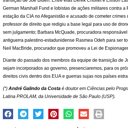
transição de Joe Biden. Entre elas Derek Chollet e Ellison La
German Marshall Fund e lobistas de ações militares contra a 
estação da CIA no Afeganistão e acusado de cometer crimes 
professor de direito que redigiu a base legal para uso de dro
sem julgamento; Barbara McQuade, procuradora responsável p
antiguerra palestino-estadunidense Rasmea Odeh para ser tor
Neil MacBride, procurador que promoveu a Lei de Espionag
Diante do passado dos membros da equipe de transição de Jo
sejam incorporados ao governo, presenciaremos, para os próx
direitos civis dentro dos EUA e guerras sujas nos países estra
(*)
André Galindo da Costa
é doutor em Ciências pelo Progr
Latina PROLAM, da Universidade de São Paulo (USP).