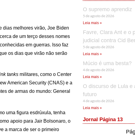
O supremo aprendiz
5 de agosto de 2026
Leia mais »
dias melhores virão, Joe Biden
Favre, Clara Ant e o 
 cerca de um terço desses nomes
judicial contra Cid B
 conhecidas em guerras. Isso faz
5 de agosto de 2026
 que os dias que virão não serão
Leia mais »
Múcio é uma besta?
4 de agosto de 2026
ink tanks
militares, como o Center
Leia mais »
a New American Security (CNAS) e a
O discurso de Lula e 
ntes de armas do mundo: General
futuro
4 de agosto de 2026
Leia mais »
o uma figura esdrúxula, tenha
Jornal Página 13
mo apoio para Jair Bolsonaro, o
ve a marca de ser o primeiro
Pág