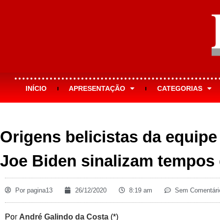
INÍCIO
APRESENTAÇÃO
CATEGORIAS
Origens belicistas da equipe
Joe Biden sinalizam tempos 
Por
pagina13
26/12/2020
8:19 am
Sem Comentári
Po
r
André Galindo da Costa
(*)