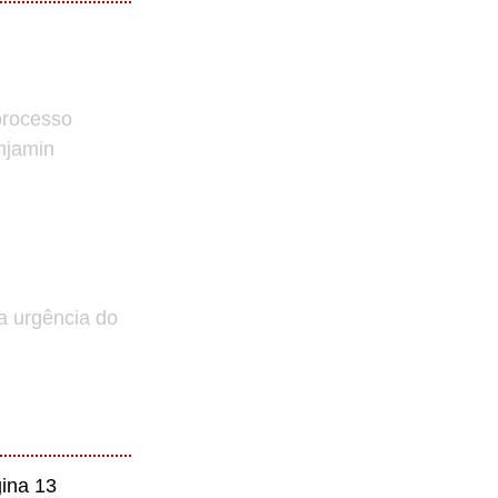
processo
enjamin
a urgência do
ina 13