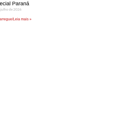
ecial Paraná
 julho de 2026
rregue/Leia mais »