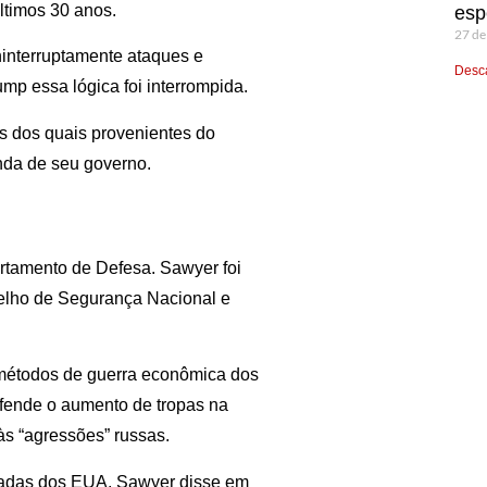
ltimos 30 anos.
esp
27 de
interruptamente ataques e
Desca
mp essa lógica foi interrompida.
s dos quais provenientes do
da de seu governo.
rtamento de Defesa. Sawyer foi
elho de Segurança Nacional e
 métodos de guerra econômica dos
efende o aumento de tropas na
às “agressões” russas.
madas dos EUA, Sawyer disse em