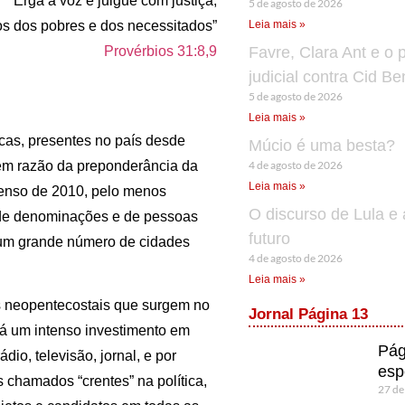
Erga a voz e julgue com justiça;
5 de agosto de 2026
tos dos pobres e dos necessitados”
Leia mais »
Provérbios 31:8,9
Favre, Clara Ant e o 
judicial contra Cid B
5 de agosto de 2026
Leia mais »
cas, presentes no país desde
Múcio é uma besta?
4 de agosto de 2026
 em razão da preponderância da
Leia mais »
 Censo de 2010, pelo menos
O discurso de Lula e 
 de denominações e de pessoas
futuro
um grande número de cidades
4 de agosto de 2026
Leia mais »
s neopentecostais que surgem no
Jornal Página 13
há um intenso investimento em
Pág
io, televisão, jornal, e por
esp
s chamados “crentes” na política,
27 de