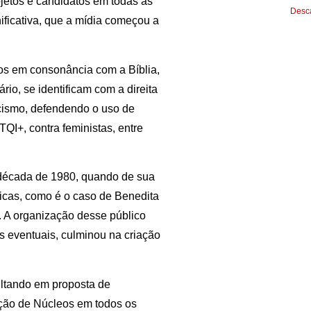
ojetos e candidatos em todas as
Desca
ficativa, que a mídia começou a
tos em consonância com a Bíblia,
ário, se identificam com a direita
scismo, defendendo o uso de
QI+, contra feministas, entre
 década de 1980, quando de sua
icas, como é o caso de Benedita
. A organização desse público
s eventuais, culminou na criação
ltando em proposta de
iação de Núcleos em todos os