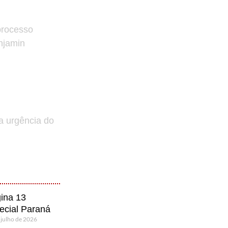
processo
enjamin
a urgência do
ina 13
ecial Paraná
 julho de 2026