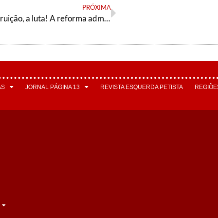
PRÓXIMA
Contra a destruição, a luta! A reforma administrativa do governo Bolsonaro não pode passar
AS
JORNAL PÁGINA 13
REVISTA ESQUERDA PETISTA
REGIÕE