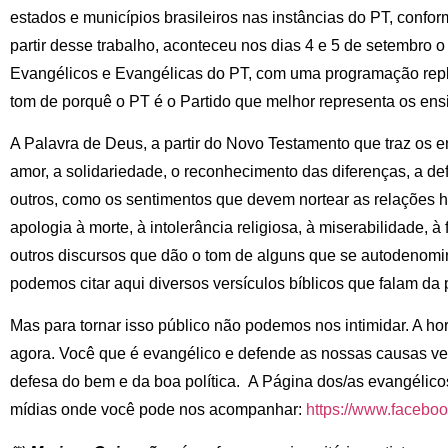
estados e municípios brasileiros nas instâncias do PT, confor
partir desse trabalho, aconteceu nos dias 4 e 5 de setembro
Evangélicos e Evangélicas do PT, com uma programação reple
tom de porquê o PT é o Partido que melhor representa os en
A Palavra de Deus, a partir do Novo Testamento que traz os 
amor, a solidariedade, o reconhecimento das diferenças, a defes
outros, como os sentimentos que devem nortear as relações 
apologia à morte, à intolerância religiosa, à miserabilidade, à
outros discursos que dão o tom de alguns que se autodenomi
podemos citar aqui diversos versículos bíblicos que falam da p
Mas para tornar isso público não podemos nos intimidar. A h
agora. Você que é evangélico e defende as nossas causas v
defesa do bem e da boa política. A Página dos/as evangélico
mídias onde você pode nos acompanhar:
https://www.facebo