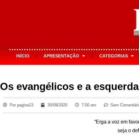
INÍCIO
APRESENTAÇÃO
CATEGORIAS
Os evangélicos e a esquerda
Por
pagina13
30/09/2020
7:50 am
Sem Comentári
“Erga a voz em favo
seja o de