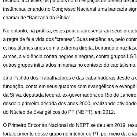
usando, inclusive, os púlpitos como espaços de defesa de pr
instâncias, criando no Congresso Nacional uma bancada signi
chamar de “Bancada da Bíblia”.
No entanto, na prática, estes pouco apresentaram seus proje
a regra de fé e vida dos “crentes”. Suas tendências, pelo contr
e, nos últimos anos com a extrema direita, beirando o nazifa
armas, a violência contra negros e negras, contra grupos LGBT
outros grupos intitulados minorias no contexto do capitalismo.
Já o Partido dos Trabalhadores e das trabalhadoras desde a
fundação, conta em seus quadros com evangélicos e evangél
da Silva, deputada federal, ex-governadora do Rio de Janeiro
desde a primeira década dos anos 2000, realizando atividade
do Núcleo de Evangélicos do PT (NEPT), em 2012.
O Primeiro Encontro Nacional do NEPT se deu em 2019, resu
fortalecimento desse grupo no interior do PT, por meio da cr