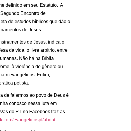
me definido em seu Estatuto. A
 o Segundo Encontro de
ta de estudos bíblicos que dão o
sinamentos de Jesus.
ensinamentos de Jesus, indica o
a da vida, o livre arbítrio, entre
humanas. Não há na Bíblia
 fome, à violência de gênero ou
nam evangélicos. Enfim,
rática petista.
ora de falarmos ao povo de Deus é
enha conosco nessa luta em
s/as do PT no Facebook traz as
ok.com/evangelicospt/about
.