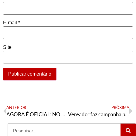
E-mail
*
Site
ANTERIOR
PRÓXIMA
AGORA É OFICIAL: NO DIA 2 DE OUTUBRO, É LULA OU A BARBÁRIE
Vereador faz campanha para Cláudio Castro e militância pede sua expulsão