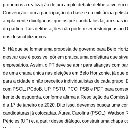
propomos a realização de um amplo debate deliberativo em 
Convenção com a participação da base e da militância petista
amplamente divulgadas; que os pré candidatos façam suas ins
do partido. Tais deliberações não podem ser restringidas ao Di
nos desmobilizarmos.
5. Há que se formar uma proposta de governo para Belo Hori
mostrar que é possível pôr em prática uma prefeitura que sir
empresários. Assim, o PT deve se abrir para alianças com pa
de uma chapa única nas eleições em Belo Horizonte, já que 
para a cidade e não preceitos individualistas de cada grupo
com PSOL, PCdoB, UP, PSTU, PCO, PSB e PDT para conseg
frente de esquerda, conforme afirma a Resolução da Comissã
dia 17 de janeiro de 2020. Dito isso, devemos buscar uma c
candidaturas já colocadas, Áurea Carolina (PSOL), Wadson 
Péricles (UP) e, a partir desse diálogo, construir uma chapa 