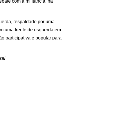
ebate com a militância, na
querda, respaldado por uma
om uma frente de esquerda em
o participativa e popular para
ra!