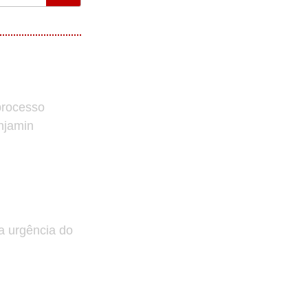
processo
enjamin
a urgência do