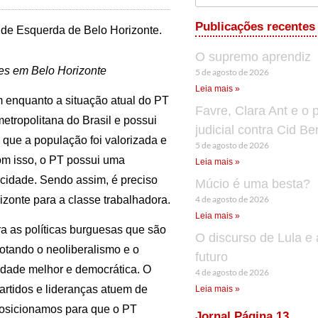
Publicações recentes
o de Esquerda de Belo Horizonte.
O supremo aprendiz
ões em Belo Horizonte
5 de agosto de 2026
Leia mais »
 enquanto a situação atual do PT
Favre, Clara Ant e o 
etropolitana do Brasil e possui
judicial contra Cid B
m que a população foi valorizada e
5 de agosto de 2026
Com isso, o PT possui uma
Leia mais »
a cidade. Sendo assim, é preciso
Múcio é uma besta?
4 de agosto de 2026
onte para a classe trabalhadora.
Leia mais »
a as políticas burguesas que são
O discurso de Lula e 
rotando o neoliberalismo e o
futuro
cidade melhor e democrática. O
4 de agosto de 2026
artidos e lideranças atuem de
Leia mais »
 posicionamos para que o PT
Jornal Página 13