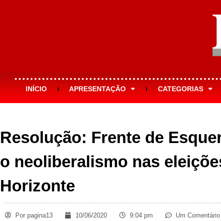
INÍCIO
APRESENTAÇÃO
CATEGORIAS
Resolução: Frente de Esquer
o neoliberalismo nas eleiçõ
Horizonte
Por
pagina13
10/06/2020
9:04 pm
Um Comentário