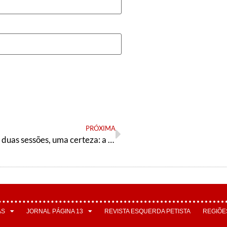
PRÓXIMA
Tantas coisas, duas sessões, uma certeza: a China segue no controle
AS
JORNAL PÁGINA 13
REVISTA ESQUERDA PETISTA
REGIÕE