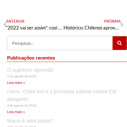
ANTERIOR
PRÓXIMA
“2022 vai ser assim”: cosi e (se vi pare)
Histórico: Chilenos aprovam por ampla maioria convocação de Assembleia Constituinte
Publicações recentes
O supremo aprendiz
5 de agosto de 2026
Leia mais »
Favre, Clara Ant e o processo judicial contra Cid
Benjamin
5 de agosto de 2026
Leia mais »
Múcio é uma besta?
4 de agosto de 2026