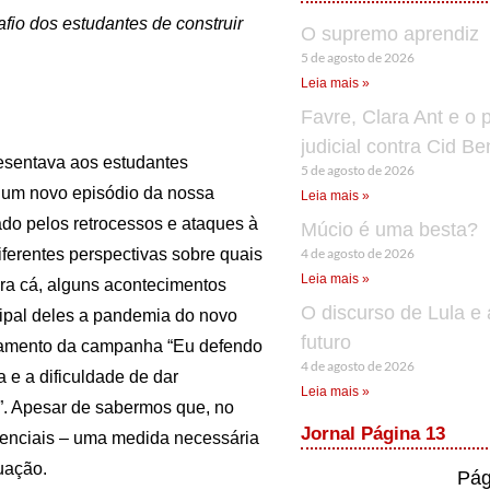
io dos estudantes de construir
O supremo aprendiz
5 de agosto de 2026
Leia mais »
Favre, Clara Ant e o 
judicial contra Cid B
resentava aos estudantes
5 de agosto de 2026
 um novo episódio da nossa
Leia mais »
do pelos retrocessos e ataques à
Múcio é uma besta?
4 de agosto de 2026
ferentes perspectivas sobre quais
Leia mais »
 pra cá, alguns acontecimentos
O discurso de Lula e 
ncipal deles a pandemia do novo
futuro
çamento da campanha “Eu defendo
4 de agosto de 2026
 e a dificuldade de dar
Leia mais »
”. Apesar de sabermos que, no
Jornal Página 13
senciais – uma medida necessária
uação.
Pág