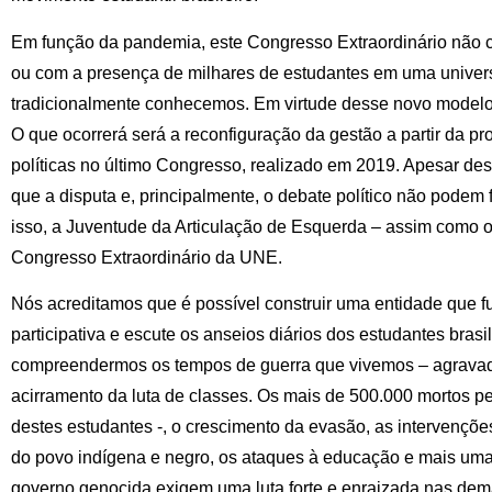
Em função da pandemia, este Congresso Extraordinário não 
ou com a presença de milhares de estudantes em uma univers
tradicionalmente conhecemos. Em virtude desse novo modelo,
O que ocorrerá será a reconfiguração da gestão a partir da pr
políticas no último Congresso, realizado em 2019. Apesar des
que a disputa e, principalmente, o debate político não podem 
isso, a Juventude da Articulação de Esquerda – assim como ou
Congresso Extraordinário da UNE.
Nós acreditamos que é possível construir uma entidade que f
participativa e escute os anseios diários dos estudantes brasi
compreendermos os tempos de guerra que vivemos – agrava
acirramento da luta de classes. Os mais de 500.000 mortos pe
destes estudantes -, o crescimento da evasão, as intervençõ
do povo indígena e negro, os ataques à educação e mais uma
governo genocida exigem uma luta forte e enraizada nas de