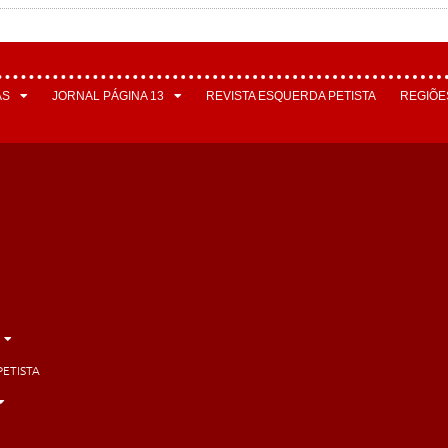
AS
JORNAL PÁGINA 13
REVISTA ESQUERDA PETISTA
REGIÕE
PETISTA