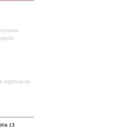
processo
enjamin
a urgência do
ina 13