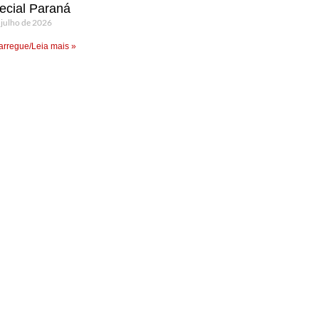
ecial Paraná
 julho de 2026
rregue/Leia mais »