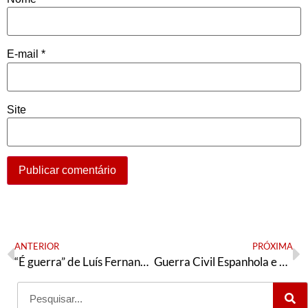
E-mail
*
Site
ANTERIOR
PRÓXIMA
“É guerra” de Luís Fernando Verissimo, por Ana Affonso
Guerra Civil Espanhola e Marxismo Soviético, aulas com Breno Altman