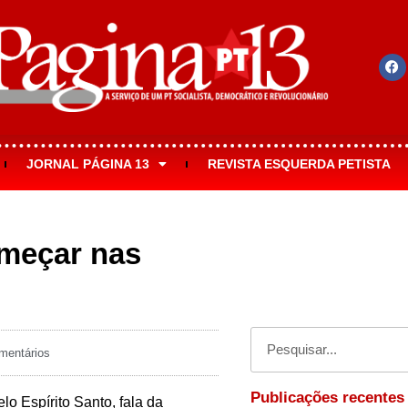
JORNAL PÁGINA 13
REVISTA ESQUERDA PETISTA
omeçar nas
entários
Publicações recentes
lo Espírito Santo, fala da