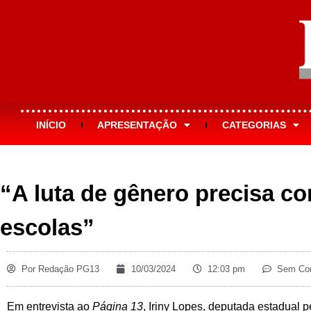
INÍCIO
APRESENTAÇÃO
CATEGORIAS
“A luta de gênero precisa c
escolas”
Por
Redação PG13
10/03/2024
12:03 pm
Sem Com
Em entrevista ao
Página 13
, Iriny Lopes, deputada estadual pe