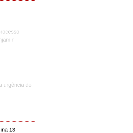
processo
enjamin
a urgência do
ina 13