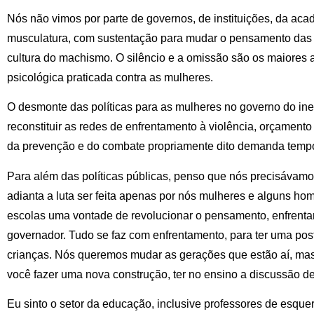
Nós não vimos por parte de governos, de instituições, da a
musculatura, com sustentação para mudar o pensamento das p
cultura do machismo. O silêncio e a omissão são os maiores ad
psicológica praticada contra as mulheres.
O desmonte das políticas para as mulheres no governo do inele
reconstituir as redes de enfrentamento à violência, orçament
da prevenção e do combate propriamente dito demanda tempo
Para além das políticas públicas, penso que nós precisávamo
adianta a luta ser feita apenas por nós mulheres e alguns hom
escolas uma vontade de revolucionar o pensamento, enfrentar d
governador. Tudo se faz com enfrentamento, para ter uma post
crianças. Nós queremos mudar as gerações que estão aí, mas é
você fazer uma nova construção, ter no ensino a discussão d
Eu sinto o setor da educação, inclusive professores de esqu