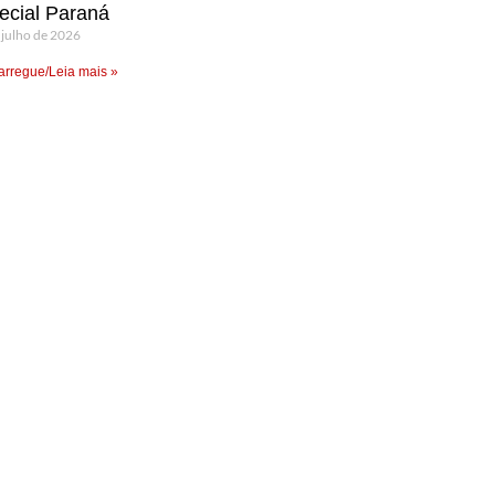
ecial Paraná
 julho de 2026
rregue/Leia mais »