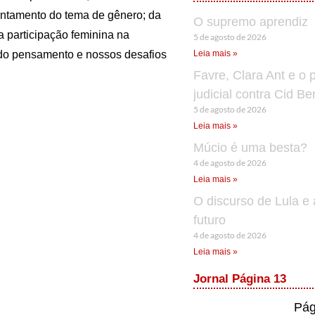
entamento do tema de gênero; da
O supremo aprendiz
a participação feminina na
5 de agosto de 2026
 do pensamento e nossos desafios
Leia mais »
Favre, Clara Ant e o 
judicial contra Cid B
5 de agosto de 2026
Leia mais »
Múcio é uma besta?
4 de agosto de 2026
Leia mais »
O discurso de Lula e 
futuro
4 de agosto de 2026
Leia mais »
Jornal Página 13
Pág