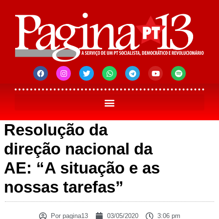
Resolução da
direção nacional da
AE: “A situação e as
nossas tarefas”
Por
pagina13
03/05/2020
3:06 pm