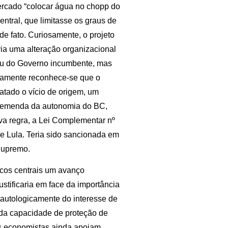
mercado “colocar água no chopp do
ntral, que limitasse os graus de
de fato. Curiosamente, o projeto
via uma alteração organizacional
rtiu do Governo incumbente, mas
ivamente reconhece-se que o
atado o vício de origem, um
a emenda da autonomia do BC,
va regra, a Lei Complementar nº
de Lula. Teria sido sancionada em
Supremo.
cos centrais um avanço
ustificaria em face da importância
autologicamente do interesse de
ida capacidade de proteção de
es economistas ainda apoiam