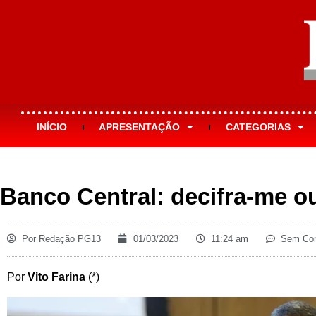
INÍCIO
APRESENTAÇÃO
CATEGORIAS
Banco Central: decifra-me o
Por
Redação PG13
01/03/2023
11:24 am
Sem Com
Por
Vito Farina
(*)