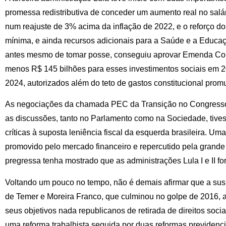
promessa redistributiva de conceder um aumento real no salár
num reajuste de 3% acima da inflação de 2022, e o reforço d
mínima, e ainda recursos adicionais para a Saúde e a Educaç
antes mesmo de tomar posse, conseguiu aprovar Emenda Con
menos R$ 145 bilhões para esses investimentos sociais em 
2024, autorizados além do teto de gastos constitucional pr
As negociações da chamada PEC da Transição no Congress
as discussões, tanto no Parlamento como na Sociedade, tive
críticas à suposta leniência fiscal da esquerda brasileira. Uma
promovido pelo mercado financeiro e repercutido pela grande
pregressa tenha mostrado que as administrações Lula I e II f
Voltando um pouco no tempo, não é demais afirmar que a susp
de Temer e Moreira Franco, que culminou no golpe de 2016, 
seus objetivos nada republicanos de retirada de direitos soci
uma reforma trabalhista seguida por duas reformas previdenciá