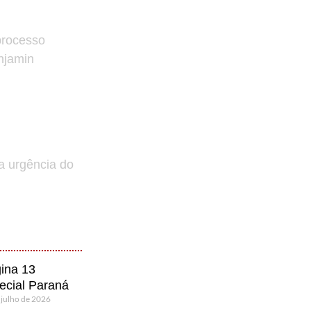
processo
enjamin
a urgência do
ina 13
ecial Paraná
 julho de 2026