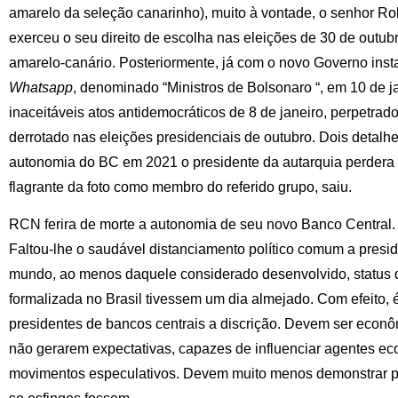
amarelo da seleção canarinho), muito à vontade, o senhor 
exerceu o seu direito de escolha nas eleições de 30 de outu
amarelo-canário. Posteriormente, já com o novo Governo insta
Whatsapp
, denominado “Ministros de Bolsonaro “, em 10 de j
inaceitáveis atos antidemocráticos de 8 de janeiro, perpetrad
derrotado nas eleições presidenciais de outubro. Dois detalh
autonomia do BC em 2021 o presidente da autarquia perdera o 
flagrante da foto como membro do referido grupo, saiu.
RCN ferira de morte a autonomia de seu novo Banco Central.
Faltou-lhe o saudável distanciamento político comum a presi
mundo, ao menos daquele considerado desenvolvido, status 
formalizada no Brasil tivessem um dia almejado. Com efeito, é
presidentes de bancos centrais a discrição. Devem ser econô
não gerarem expectativas, capazes de influenciar agentes 
movimentos especulativos. Devem muito menos demonstrar p