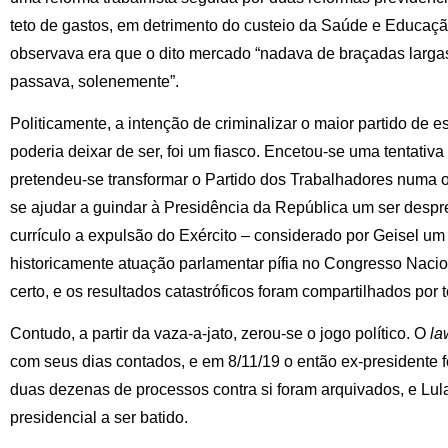
teto de gastos, em detrimento do custeio da Saúde e Educaç
observava era que o dito mercado “nadava de braçadas largas
passava, solenemente”.
Politicamente, a intenção de criminalizar o maior partido de 
poderia deixar de ser, foi um fiasco. Encetou-se uma tentativa d
pretendeu-se transformar o Partido dos Trabalhadores numa 
se ajudar a guindar à Presidência da República um ser despr
currículo a expulsão do Exército – considerado por Geisel um m
historicamente atuação parlamentar pífia no Congresso Naci
certo, e os resultados catastróficos foram compartilhados por 
Contudo, a partir da vaza-a-jato, zerou-se o jogo político. O
la
com seus dias contados, e em 8/11/19 o então ex-presidente fo
duas dezenas de processos contra si foram arquivados, e Lul
presidencial a ser batido.