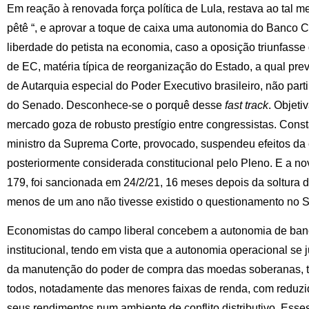
Em reação à renovada força política de Lula, restava ao tal 
pêtê “, e aprovar a toque de caixa uma autonomia do Banco Ce
liberdade do petista na economia, caso a oposição triunfasse 
de EC, matéria típica de reorganização do Estado, a qual pre
de Autarquia especial do Poder Executivo brasileiro, não pa
do Senado. Desconhece-se o porquê desse
fast track
. Objet
mercado goza de robusto prestígio entre congressistas. Const
ministro da Suprema Corte, provocado, suspendeu efeitos d
posteriormente considerada constitucional pelo Pleno. E a no
179, foi sancionada em 24/2/21, 16 meses depois da soltura 
menos de um ano não tivesse existido o questionamento no 
Economistas do campo liberal concebem a autonomia de ban
institucional, tendo em vista que a autonomia operacional se j
da manutenção do poder de compra das moedas soberanas, t
todos, notadamente das menores faixas de renda, com reduz
seus rendimentos num ambiente de conflito distributivo. Ess