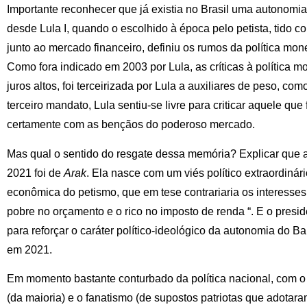
Importante reconhecer que já existia no Brasil uma autonomi
desde Lula I, quando o escolhido à época pelo petista, tido c
junto ao mercado financeiro, definiu os rumos da política mon
Como fora indicado em 2003 por Lula, as críticas à política mon
juros altos, foi terceirizada por Lula a auxiliares de peso, co
terceiro mandato, Lula sentiu-se livre para criticar aquele qu
certamente com as bençãos do poderoso mercado.
Mas qual o sentido do resgate dessa memória? Explicar que 
2021 foi de
Arak
. Ela nasce com um viés político extraordinári
econômica do petismo, que em tese contrariaria os interesses 
pobre no orçamento e o rico no imposto de renda “. E o presid
para reforçar o caráter político-ideológico da autonomia do B
em 2021.
Em momento bastante conturbado da política nacional, com o 
(da maioria) e o fanatismo (de supostos patriotas que adota