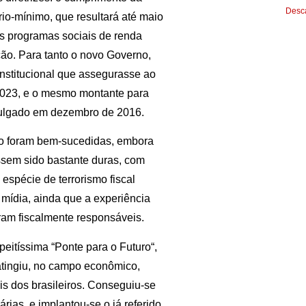
Desca
io-mínimo, que resultará até maio
os programas sociais de renda
ão. Para tanto o novo Governo,
stitucional que assegurasse ao
2023, e o mesmo montante para
omulgado em dezembro de 2016.
o foram bem-sucedidas, embora
ssem sido bastante duras, com
 espécie de terrorismo fiscal
 mídia, ainda que a experiência
oram fiscalmente responsáveis.
eitíssima “Ponte para o Futuro“,
atingiu, no campo econômico,
ais dos brasileiros. Conseguiu-se
rias, e implantou-se o já referido