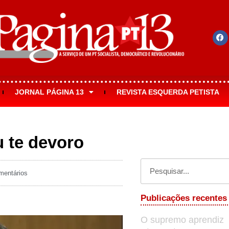
JORNAL PÁGINA 13
REVISTA ESQUERDA PETISTA
u te devoro
entários
Publicações recentes
O supremo aprendiz