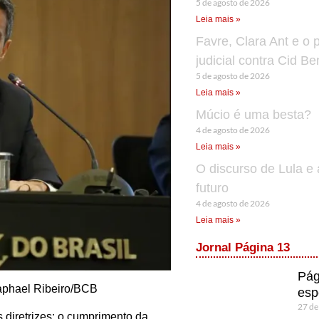
5 de agosto de 2026
Leia mais »
Favre, Clara Ant e o 
judicial contra Cid B
5 de agosto de 2026
Leia mais »
Múcio é uma besta?
4 de agosto de 2026
Leia mais »
O discurso de Lula e 
futuro
4 de agosto de 2026
Leia mais »
Jornal Página 13
Pág
aphael Ribeiro/BCB
esp
27 de
s diretrizes: o cumprimento da