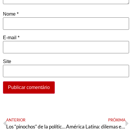
Nome
*
E-mail
*
Site
ANTERIOR
PRÓXIMA
Los “pinochos” de la política de Estados Unidos
América Latina: dilemas e tendências para 2022