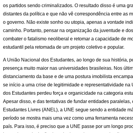
os partidos sendo criminalizados. O resultado disso é uma g
distantes da política e que não vê correspondência entre as
o governo. Não existe sonho ou utopia, apenas a vontade indi
caminho. Portanto, pensar na organização da juventude e dos
combater o fatalismo neoliberal e retomar a capacidade de mob
estudantil pela retomada de um projeto coletivo e popular.
A União Nacional dos Estudantes, ao longo de sua história, 
presença muito maior nas universidades brasileiras. Nos últi
distanciamento da base e de uma postura imobilista encampad
se início a uma crise de legitimidade e representatividade n
dos Estudantes perdeu força e organicidade na categoria estud
Apesar disso, e das tentativas de fundar entidades paralela
Estudantes Livres (ANEL), a UNE segue sendo a entidade máx
período se mostra mais uma vez como uma ferramenta necessá
país. Para isso, é preciso que a UNE passe por um longo pro