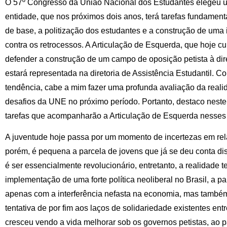
O 57º Congresso da União Nacional dos Estudantes elegeu um
entidade, que nos próximos dois anos, terá tarefas fundament
de base, a politização dos estudantes e a construção de uma
contra os retrocessos. A Articulação de Esquerda, que hoje c
defender a construção de um campo de oposição petista à dire
estará representada na diretoria de Assistência Estudantil. C
tendência, cabe a mim fazer uma profunda avaliação da real
desafios da UNE no próximo período. Portanto, destaco neste
tarefas que acompanharão a Articulação de Esquerda nesses 
A juventude hoje passa por um momento de incertezas em rela
porém, é pequena a parcela de jovens que já se deu conta d
é ser essencialmente revolucionário, entretanto, a realidade 
implementação de uma forte política neoliberal no Brasil, a pa
apenas com a interferência nefasta na economia, mas também
tentativa de por fim aos laços de solidariedade existentes ent
cresceu vendo a vida melhorar sob os governos petistas, ao p