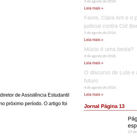
5 de agosto de 2026
Leia mais »
Favre, Clara Ant e o 
judicial contra Cid B
5 de agosto de 2026
Leia mais »
Múcio é uma besta?
4 de agosto de 2026
Leia mais »
O discurso de Lula e 
futuro
4 de agosto de 2026
 diretor de Assistência Estudantil
Leia mais »
o próximo período. O artigo foi
Jornal Página 13
Pág
esp
27 de