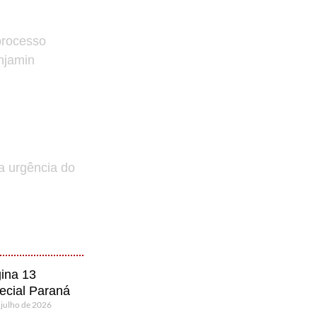
processo
enjamin
a urgência do
ina 13
ecial Paraná
 julho de 2026