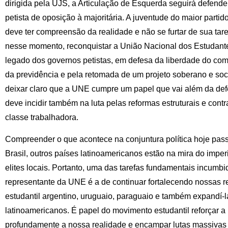
dirigida pela UJS, a Articulação de Esquerda seguirá defen
petista de oposição à majoritária. A juventude do maior parti
deve ter compreensão da realidade e não se furtar de sua tare
nesse momento, reconquistar a União Nacional dos Estudant
legado dos governos petistas, em defesa da liberdade do com
da previdência e pela retomada de um projeto soberano e soci
deixar claro que a UNE cumpre um papel que vai além da def
deve incidir também na luta pelas reformas estruturais e contr
classe trabalhadora.
Compreender o que acontece na conjuntura política hoje pas
Brasil, outros países latinoamericanos estão na mira do impe
elites locais. Portanto, uma das tarefas fundamentais incum
representante da UNE é a de continuar fortalecendo nossas 
estudantil argentino, uruguaio, paraguaio e também expandí-
latinoamericanos. É papel do movimento estudantil reforçar a
profundamente a nossa realidade e encampar lutas massivas 