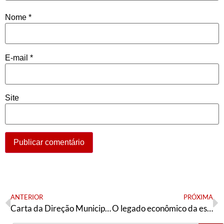
Nome
*
E-mail
*
Site
ANTERIOR
PRÓXIMA
Carta da Direção Municipal da tendência petista Articulação de Esquerda – São Paulo
O legado econômico da escravidão no Brasil