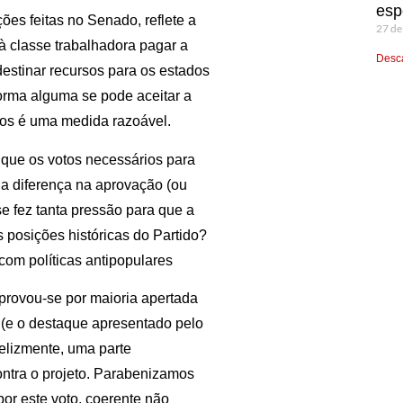
esp
ões feitas no Senado, reflete a
27 de
à classe trabalhadora pagar a
Desca
destinar recursos para os estados
forma alguma se pode aceitar a
ios é uma medida razoável.
 que os votos necessários para
ia diferença na aprovação (ou
se fez tanta pressão para que a
 posições históricas do Partido?
com políticas antipopulares
provou-se por maioria apertada
s (e o destaque apresentado pelo
 Felizmente, uma parte
ontra o projeto. Parabenizamos
or este voto, coerente não