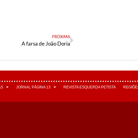
PRÓXIMA
A farsa de João Doria
AS
JORNAL PÁGINA 13
REVISTA ESQUERDA PETISTA
REGIÕE