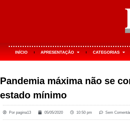
INÍCIO
APRESENTAÇÃO
CATEGORIAS
Pandemia máxima não se c
estado mínimo
Por
pagina13
05/05/2020
10:50 pm
Sem Comentár