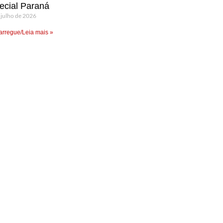
ecial Paraná
 julho de 2026
rregue/Leia mais »