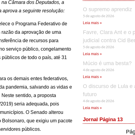
0, na Câmara dos Deputados, a
O supremo aprendiz
a aprova a seguinte resolução:
5 de agosto de 2026
Leia mais »
lece o Programa Federativo de
Favre, Clara Ant e o 
m razão da aprovação de uma
judicial contra Cid B
ansferência de recursos para
5 de agosto de 2026
 no serviço público, congelamento
Leia mais »
públicos de todo o país, até 31
Múcio é uma besta?
4 de agosto de 2026
Leia mais »
ra os demais entes federativos,
O discurso de Lula e 
da pandemia, salvando as vidas e
futuro
 Neste sentido, a proposta
4 de agosto de 2026
2019) seria adequada, pois
Leia mais »
 municípios. O Senado alterou
Jornal Página 13
o Bolsonaro, que exigiu um pacote
servidores públicos.
Pág