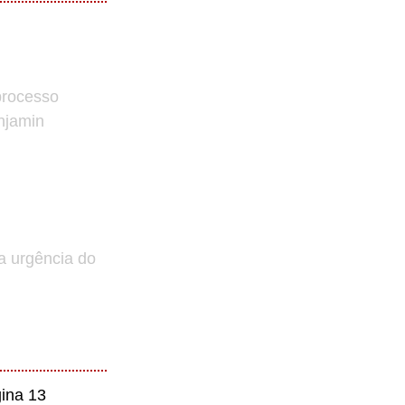
processo
enjamin
a urgência do
ina 13