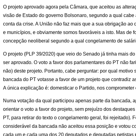
O projeto aprovado agora pela Câmara, que aceitou as alteraç
visão de Estado do governo Bolsonaro, segundo a qual cabe 
conta da crise. A União não faz mais que a sua obrigação ao 
e municípios, e obviamente somos favoráveis a isto. Mas de 
concepção neoliberal segundo a qual congelamento de salár
O projeto (PLP 39/2020) que veio do Senado já tinha mais do
ser aprovado. O voto a favor dos parlamentares do PT não far
não) deste projeto. Portanto, cabe perguntar: por qual motivo 
bancada do PT votasse a favor de um projeto que contradiz as
A única explicação é: domesticar o Partido, nos comprometer 
Numa votação da qual participou apenas parte da bancada, a
orientar o voto a favor do projeto, sem prejuízo dos destaque
PT, para retirar do texto o congelamento geral, foi rejeitado).
considerável da bancada não aceitou essa posição e votou c
cada um e cada uma dos 20 deputados e deputadas petistas p