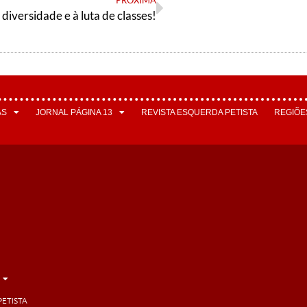
PRÓXIMA
diversidade e à luta de classes!
AS
JORNAL PÁGINA 13
REVISTA ESQUERDA PETISTA
REGIÕE
PETISTA