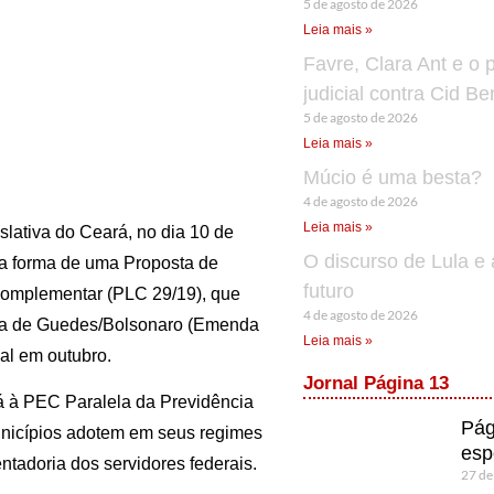
5 de agosto de 2026
Leia mais »
Favre, Clara Ant e o 
judicial contra Cid B
5 de agosto de 2026
Leia mais »
Múcio é uma besta?
4 de agosto de 2026
Leia mais »
lativa do Ceará, no dia 10 de
O discurso de Lula e 
na forma de uma Proposta de
futuro
Complementar (PLC 29/19), que
4 de agosto de 2026
ria de Guedes/Bolsonaro (Emenda
Leia mais »
al em outubro.
Jornal Página 13
á à PEC Paralela da Previdência
Pág
municípios adotem em seus regimes
esp
tadoria dos servidores federais.
27 de