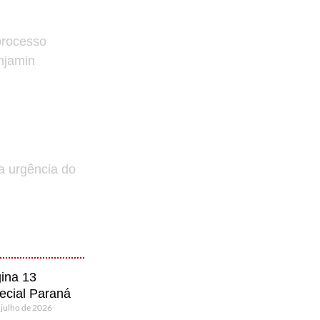
processo
enjamin
a urgência do
ina 13
ecial Paraná
 julho de 2026