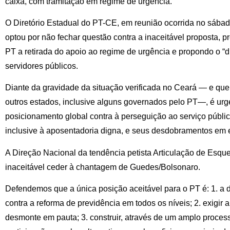
caixa, com tramitação em regime de urgência.
O Diretório Estadual do PT-CE, em reunião ocorrida no sába
optou por não fechar questão contra a inaceitável proposta, 
PT a retirada do apoio ao regime de urgência e propondo o “d
servidores públicos.
Diante da gravidade da situação verificada no Ceará — e q
outros estados, inclusive alguns governados pelo PT—, é urge
posicionamento global contra à perseguição ao serviço público 
inclusive à aposentadoria digna, e seus desdobramentos em 
A Direção Nacional da tendência petista Articulação de Esqu
inaceitável ceder à chantagem de Guedes/Bolsonaro.
Defendemos que a única posição aceitável para o PT é: 1. a 
contra a reforma de previdência em todos os níveis; 2. exigir a
desmonte em pauta; 3. construir, através de um amplo process