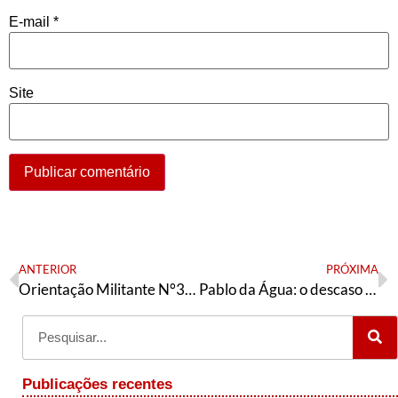
E-mail
*
Site
ANTERIOR
PRÓXIMA
Orientação Militante N°303 (21 de dezembro de 2021)
Pablo da Água: o descaso do vereador “petista” de São Gonçalo
Publicações recentes