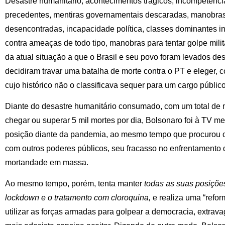
Desastre humanitário, acontecimentos trágicos, incompetênc
precedentes, mentiras governamentais descaradas, manobras p
desencontradas, incapacidade política, classes dominantes i
contra ameaças de todo tipo, manobras para tentar golpe mili
da atual situação a que o Brasil e seu povo foram levados d
decidiram travar uma batalha de morte contra o PT e eleger,
cujo histórico não o classificava sequer para um cargo públic
Diante do desastre humanitário consumado, com um total de 
chegar ou superar 5 mil mortes por dia, Bolsonaro foi à TV m
posição diante da pandemia, ao mesmo tempo que procurou cria
com outros poderes públicos, seu fracasso no enfrentamento d
mortandade em massa.
Ao mesmo tempo, porém, tenta manter
todas as suas posições
lockdown e o tratamento com cloroquina
,
e realiza uma “reform
utilizar as forças armadas para golpear a democracia, extrav