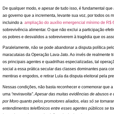
De qualquer modo, e apesar de tudo isso, é fundamental que 
ao governo que a incrementa, levante sua voz, por todos os me
incluindo a
ampliação do auxílio emergencial mínimo de R$ 
sobrevivência alimentar. O que não exclui a participação efeti
os pobres e desvalidos a sobreviverem à tragédia que os asso
Paralelamente, não se pode abandonar a disputa política p
maracutaias da Operação Lava-Jato. Ao invés de realmente t
os principais agentes e quadrilhas especializadas, tal opera
social a essa prática secular das classes dominantes para c
mentiras e engodos, e retirar Lula da disputa eleitoral pela pr
Nessas condições, não basta
reconhecer e comemorar que a 
uma
“reviravolta”. Apesar das muitas evidências de abusos e 
por Moro quanto pelos promotores aliados, elas só se tornar
entendimentos telefônicos entre esses agentes públicos se t