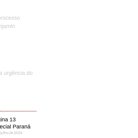
processo
enjamin
a urgência do
ina 13
ecial Paraná
 julho de 2026