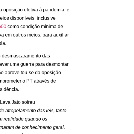
a oposição efetiva à pandemia, e
ios disponíveis, inclusive
600
como condição mínima de
va em outros meios, para auxiliar
la.
elo desmascaramento das
ravar uma guerra para desmontar
ção aproveitou-se da oposição
omprometer o PT através de
esidência.
Lava Jato sofreu
de atropelamento das leis, tanto
am realidade quando os
ornaram de conhecimento geral,