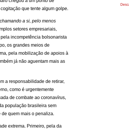
onaro chegou a um ponto de
Desca
e cogitação que tente algum golpe.
 chamando a si, pelo menos
mplos setores empresariais,
 pela incompetência bolsonarista
po, os grandes meios de
ma, pela mobilização de apoios à
 também já não aguentam mais as
 a responsabilidade de retirar,
verno, como é urgentemente
quada de combate ao coronavírus,
da população brasileira sem
se de quem mais o penaliza.
de extrema. Primeiro, pela da