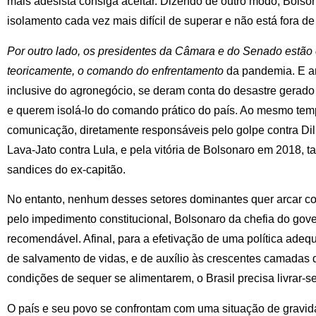
mais adesista consiga aceitar. Dizendo de outro modo, Bols
isolamento cada vez mais difícil de superar e não está fora d
Por outro lado
, os presidentes da Câmara e do Senado estão
teoricamente, o comando do enfrentamento
da pandemia. E a
inclusive do agronegócio, se deram conta do desastre gerado
e querem isolá-lo do comando prático do país. Ao mesmo tem
comunicação, diretamente responsáveis pelo golpe contra Dil
Lava-Jato contra Lula, e pela vitória de Bolsonaro em 2018,
sandices do ex-capitão.
No entanto, nenhum desses setores dominantes quer arcar com
pelo impedimento constitucional, Bolsonaro da chefia do go
recomendável. Afinal, para a efetivação de uma política ade
de salvamento de vidas, e de auxílio às crescentes camadas 
condições de sequer se alimentarem, o Brasil precisa livrar-
O país e seu povo se confrontam com uma situação de gravida