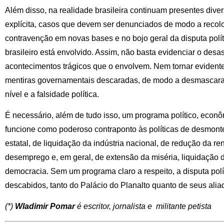
Além disso, na realidade brasileira continuam presentes dive
explícita, casos que devem ser denunciados de modo a recolo
contravenção em novas bases e no bojo geral da disputa polí
brasileiro está envolvido. Assim, não basta evidenciar o desa
acontecimentos trágicos que o envolvem. Nem tornar evident
mentiras governamentais descaradas, de modo a desmascarar
nível e a falsidade política.
É necessário, além de tudo isso, um programa político, econôm
funcione como poderoso contraponto às políticas de desmont
estatal, de liquidação da indústria nacional, de redução da r
desemprego e, em geral, de extensão da miséria, liquidação 
democracia. Sem um programa claro a respeito, a disputa polí
descabidos, tanto do Palácio do Planalto quanto de seus ali
(*)
Wladimir Pomar
é escritor, jornalista e militante petista