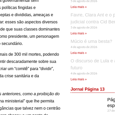
ia governamental sem
5 de agosto de 2026
Leia mais »
olíticas fingidas e
Favre, Clara Ant e o 
neptas e divididas, ameaças e
judicial contra Cid B
tar: esses são aspectos diversos
5 de agosto de 2026
esde que suas classes dominantes
Leia mais »
 como presidente, um personagem
Múcio é uma besta?
o secundário.
4 de agosto de 2026
Leia mais »
mais de 300 mil mortes, podendo
O discurso de Lula e 
entir descaradamente sobre sua
futuro
r um “comitê” para “dividir”,
4 de agosto de 2026
a crise sanitária e da
Leia mais »
Jornal Página 13
 anteriores, como a proibição do
Pág
a ministerial” que lhe permita
esp
agâncias que talvez nem o centrão
27 de